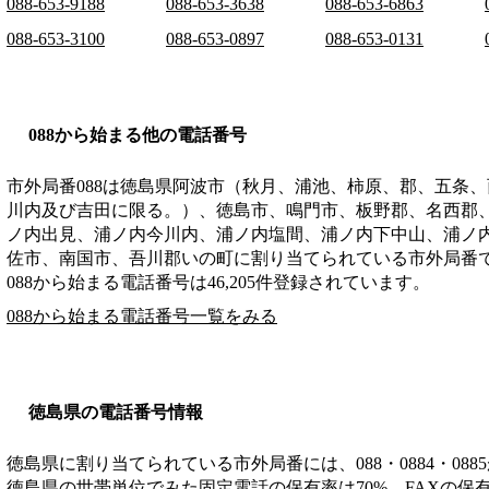
088-653-9188
088-653-3638
088-653-6863
088-653-3100
088-653-0897
088-653-0131
088から始まる他の電話番号
市外局番
088
は
徳島県阿波市（秋月、浦池、柿原、郡、五条、
川内及び吉田に限る。）、徳島市、鳴門市、板野郡、名西郡
ノ内出見、浦ノ内今川内、浦ノ内塩間、浦ノ内下中山、浦ノ
佐市、南国市、吾川郡いの町
に割り当てられている市外局番
088から始まる電話番号は46,205件登録されています。
088から始まる電話番号一覧をみる
徳島県の電話番号情報
徳島県に割り当てられている市外局番には、088・0884・088
徳島県の世帯単位でみた固定電話の保有率は70%、FAXの保有