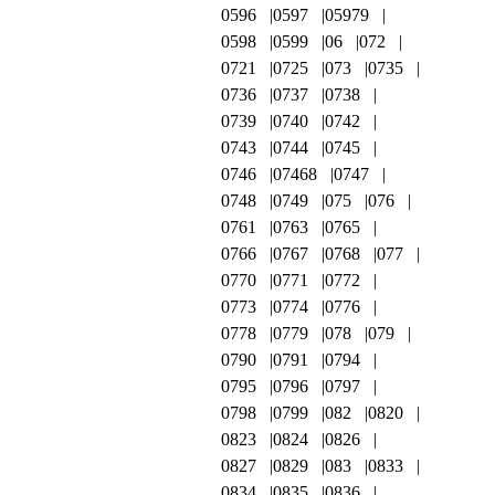
0596
0597
05979
0598
0599
06
072
0721
0725
073
0735
0736
0737
0738
0739
0740
0742
0743
0744
0745
0746
07468
0747
0748
0749
075
076
0761
0763
0765
0766
0767
0768
077
0770
0771
0772
0773
0774
0776
0778
0779
078
079
0790
0791
0794
0795
0796
0797
0798
0799
082
0820
0823
0824
0826
0827
0829
083
0833
0834
0835
0836