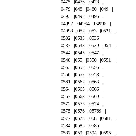
0475
0476
0478
0479
048
0480
049
0493
0494
0495
04992
04994
04996
04998
052
053
0531
0532
0533
0536
0537
0538
0539
054
0544
0545
0547
0548
055
0550
0551
0553
0554
0555
0556
0557
0558
0561
0562
0563
0564
0565
0566
0567
0568
0569
0572
0573
0574
0575
0576
05769
0577
0578
058
0581
0584
0585
0586
0587
059
0594
0595