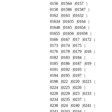
0156
01564
0157
0158
01586
01587
0162
0163
01632
01634
01635
0164
01648
0165
01654
01655
01656
01658
0166
0167
017
0172
0173
0174
0175
0176
0178
0179
018
0182
0183
0184
0185
0186
0187
019
0191
0192
0193
0194
0195
0197
0198
022
0220
0223
0224
0225
0226
0228
0229
023
0233
0234
0235
0237
0238
024
0240
0241
0242
0243
0244