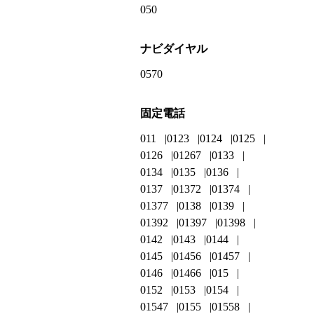
050
ナビダイヤル
0570
固定電話
011
0123
0124
0125
0126
01267
0133
0134
0135
0136
0137
01372
01374
01377
0138
0139
01392
01397
01398
0142
0143
0144
0145
01456
01457
0146
01466
015
0152
0153
0154
01547
0155
01558