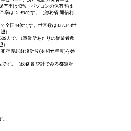
の保有率は43%、パソコンの保有率は
率は15.9%です。（総務省 通信利
人）で全国44位です。世帯数は337,343世
参照）
,609人で、1事業所あたりの従業者数
照）
内閣府 県民経済計算(令和元年度)を参
位です。（総務省 統計でみる都道府
す。