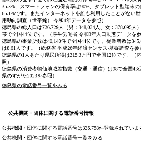
35.3%、スマートフォンの保有率は90%、タブレット型端末
65.1%です。またインターネットを誰も利用したことがない世帯
用動向調査（世帯編） 令和4年データを参照）
徳島県の総人口は726,729人（男：348,034人、女：378,695
帯で全国44位です。（厚生労働省 令和3年人口動態データを
徳島県の事業所数は40,140件で全国44位です。従業者数は345
は8.61人です。（総務省 平成26年経済センサス‐基礎調査を参
徳島県の1人あたり県民所得は315.3万円で全国12位です。（
照）
徳島県の消費者物価地域差指数（交通・通信）は98で全国43
県のすがた2023を参照）
徳島県の電話番号一覧をみる
公共機関・団体に関する電話番号情報
公共機関・団体に関する電話番号は335,758件登録されていま
公共機関・団体に関する電話番号一覧をみる