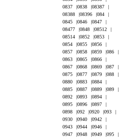
0837
0838
08387
08388
08396
084
0845
0846
0847
08477
0848
08512
08514
0852
0853
0854
0855
0856
0857
0858
0859
086
0863
0865
0866
0867
0868
0869
087
0875
0877
0879
088
0880
0883
0884
0885
0887
0889
089
0892
0893
0894
0895
0896
0897
0898
092
0920
093
0930
0940
0942
0943
0944
0946
0947
0948
0949
095