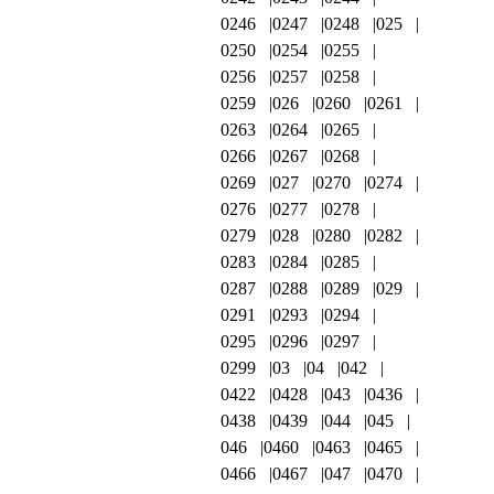
0246
0247
0248
025
0250
0254
0255
0256
0257
0258
0259
026
0260
0261
0263
0264
0265
0266
0267
0268
0269
027
0270
0274
0276
0277
0278
0279
028
0280
0282
0283
0284
0285
0287
0288
0289
029
0291
0293
0294
0295
0296
0297
0299
03
04
042
0422
0428
043
0436
0438
0439
044
045
046
0460
0463
0465
0466
0467
047
0470