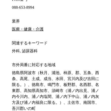
088-653-8994
業界
医療・健康・介護
関連するキーワード
外科, 泌尿器科
市外局番に対応する地域
徳島県阿波市（秋月、浦池、柿原、郡、五条、西
条、高尾、土成、成当、水田、宮川内及び吉田に
限る。）、徳島市、鳴門市、板野郡、名西郡、名
東郡、高知県高知市、須崎市（浦ノ内出見、浦ノ
内今川内、浦ノ内塩間、浦ノ内下中山、浦ノ内灰
方及び浦ノ内福良に限る。）、土佐市、南国市、
吾川郡いの町