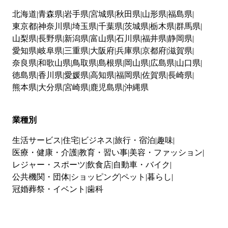
北海道
青森県
岩手県
宮城県
秋田県
山形県
福島県
東京都
神奈川県
埼玉県
千葉県
茨城県
栃木県
群馬県
山梨県
長野県
新潟県
富山県
石川県
福井県
静岡県
愛知県
岐阜県
三重県
大阪府
兵庫県
京都府
滋賀県
奈良県
和歌山県
鳥取県
島根県
岡山県
広島県
山口県
徳島県
香川県
愛媛県
高知県
福岡県
佐賀県
長崎県
熊本県
大分県
宮崎県
鹿児島県
沖縄県
業種別
生活サービス
住宅
ビジネス
旅行・宿泊
趣味
医療・健康・介護
教育・習い事
美容・ファッション
レジャー・スポーツ
飲食店
自動車・バイク
公共機関・団体
ショッピング
ペット
暮らし
冠婚葬祭・イベント
歯科