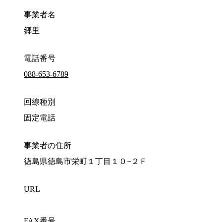
事業者名
郷里
電話番号
088-653-6789
回線種別
固定電話
事業者の住所
徳島県徳島市栄町１丁目１０−２Ｆ
URL
FAX番号