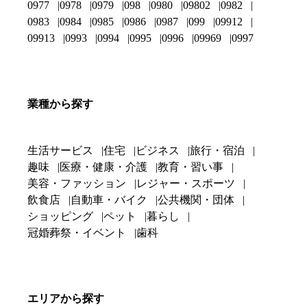
0977
0978
0979
098
0980
09802
0982
0983
0984
0985
0986
0987
099
09912
09913
0993
0994
0995
0996
09969
0997
業種から探す
生活サービス
住宅
ビジネス
旅行・宿泊
趣味
医療・健康・介護
教育・習い事
美容・ファッション
レジャー・スポーツ
飲食店
自動車・バイク
公共機関・団体
ショッピング
ペット
暮らし
冠婚葬祭・イベント
歯科
エリアから探す