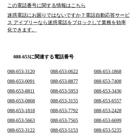
この電話番号に関する情報はこちら
迷惑電話にお困りではないですか？電話自動応答サービ
ス アイブリーなら迷惑電話をブロックして業務を効率
化できます。
088-653に関連する電話番号
088-653-3120
088-653-0622
088-653-1868
088-653-0091
088-653-8877
088-653-7408
088-653-8811
088-653-5953
088-653-3436
088-653-0868
088-653-3155
088-653-6557
088-653-1818
088-653-7792
088-653-2428
088-653-5663
088-653-7565
088-653-6699
088-653-3122
088-653-5153
088-653-5235