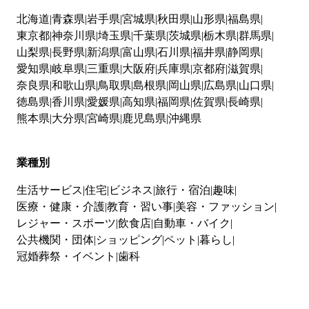
北海道
青森県
岩手県
宮城県
秋田県
山形県
福島県
東京都
神奈川県
埼玉県
千葉県
茨城県
栃木県
群馬県
山梨県
長野県
新潟県
富山県
石川県
福井県
静岡県
愛知県
岐阜県
三重県
大阪府
兵庫県
京都府
滋賀県
奈良県
和歌山県
鳥取県
島根県
岡山県
広島県
山口県
徳島県
香川県
愛媛県
高知県
福岡県
佐賀県
長崎県
熊本県
大分県
宮崎県
鹿児島県
沖縄県
業種別
生活サービス
住宅
ビジネス
旅行・宿泊
趣味
医療・健康・介護
教育・習い事
美容・ファッション
レジャー・スポーツ
飲食店
自動車・バイク
公共機関・団体
ショッピング
ペット
暮らし
冠婚葬祭・イベント
歯科