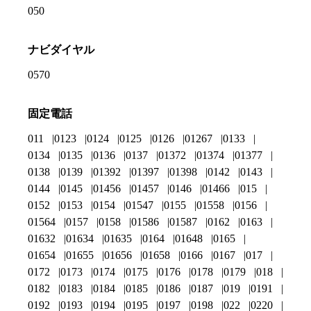
050
ナビダイヤル
0570
固定電話
011
0123
0124
0125
0126
01267
0133
0134
0135
0136
0137
01372
01374
01377
0138
0139
01392
01397
01398
0142
0143
0144
0145
01456
01457
0146
01466
015
0152
0153
0154
01547
0155
01558
0156
01564
0157
0158
01586
01587
0162
0163
01632
01634
01635
0164
01648
0165
01654
01655
01656
01658
0166
0167
017
0172
0173
0174
0175
0176
0178
0179
018
0182
0183
0184
0185
0186
0187
019
0191
0192
0193
0194
0195
0197
0198
022
0220