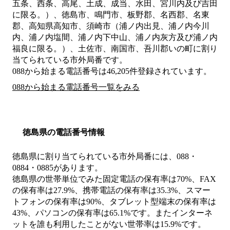
五条、西条、高尾、土成、成当、水田、宮川内及び吉田
に限る。）、徳島市、鳴門市、板野郡、名西郡、名東
郡、高知県高知市、須崎市（浦ノ内出見、浦ノ内今川
内、浦ノ内塩間、浦ノ内下中山、浦ノ内灰方及び浦ノ内
福良に限る。）、土佐市、南国市、吾川郡いの町
に割り
当てられている市外局番です。
088から始まる電話番号は46,205件登録されています。
088から始まる電話番号一覧をみる
徳島県の電話番号情報
徳島県に割り当てられている市外局番には、088・
0884・0885があります。
徳島県の世帯単位でみた固定電話の保有率は70%、FAX
の保有率は27.9%、携帯電話の保有率は35.3%、スマー
トフォンの保有率は90%、タブレット型端末の保有率は
43%、パソコンの保有率は65.1%です。またインターネ
ットを誰も利用したことがない世帯率は15.9%です。