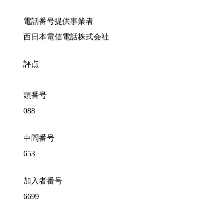
電話番号提供事業者
西日本電信電話株式会社
評点
頭番号
088
中間番号
653
加入者番号
6699