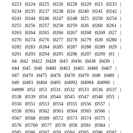
0223
0224
0225
0226
0228
0229
023
0233
0234
0235
0237
0238
024
0240
0241
0242
0243
0244
0246
0247
0248
025
0250
0254
0255
0256
0257
0258
0259
026
0260
0261
0263
0264
0265
0266
0267
0268
0269
027
0270
0274
0276
0277
0278
0279
028
0280
0282
0283
0284
0285
0287
0288
0289
029
0291
0293
0294
0295
0296
0297
0299
03
04
042
0422
0428
043
0436
0438
0439
044
045
046
0460
0463
0465
0466
0467
047
0470
0475
0476
0478
0479
048
0480
049
0493
0494
0495
04992
04994
04996
04998
052
053
0531
0532
0533
0536
0537
0538
0539
054
0544
0545
0547
0548
055
0550
0551
0553
0554
0555
0556
0557
0558
0561
0562
0563
0564
0565
0566
0567
0568
0569
0572
0573
0574
0575
0576
05769
0577
0578
058
0581
0584
0585
0586
0587
059
0594
0595
0596
0597