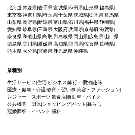
北海道
青森県
岩手県
宮城県
秋田県
山形県
福島県
東京都
神奈川県
埼玉県
千葉県
茨城県
栃木県
群馬県
山梨県
長野県
新潟県
富山県
石川県
福井県
静岡県
愛知県
岐阜県
三重県
大阪府
兵庫県
京都府
滋賀県
奈良県
和歌山県
鳥取県
島根県
岡山県
広島県
山口県
徳島県
香川県
愛媛県
高知県
福岡県
佐賀県
長崎県
熊本県
大分県
宮崎県
鹿児島県
沖縄県
業種別
生活サービス
住宅
ビジネス
旅行・宿泊
趣味
医療・健康・介護
教育・習い事
美容・ファッション
レジャー・スポーツ
飲食店
自動車・バイク
公共機関・団体
ショッピング
ペット
暮らし
冠婚葬祭・イベント
歯科