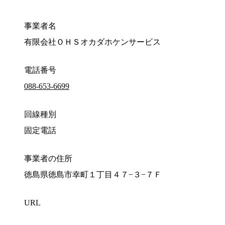
事業者名
有限会社ＯＨＳオカダホケンサービス
電話番号
088-653-6699
回線種別
固定電話
事業者の住所
徳島県徳島市幸町１丁目４７−３−７Ｆ
URL