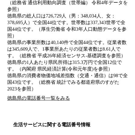
（総務省 通信利用動向調査（世帯編） 令和4年データを
参照）
徳島県の総人口は726,729人（男：348,034人、女：
378,695人）で全国44位です。世帯数は337,343世帯で全
国44位です。（厚生労働省 令和3年人口動態データを参
照）
徳島県の事業所数は40,140件で全国44位です。従業者数
は345,609人で、1事業所あたりの従業者数は8.61人で
す。（総務省 平成26年経済センサス‐基礎調査を参照）
徳島県の1人あたり県民所得は315.3万円で全国12位で
す。（内閣府 県民経済計算(令和元年度)を参照）
徳島県の消費者物価地域差指数（交通・通信）は98で全
国43位です。（総務省 統計でみる都道府県のすがた
2023を参照）
徳島県の電話番号一覧をみる
生活サービスに関する電話番号情報