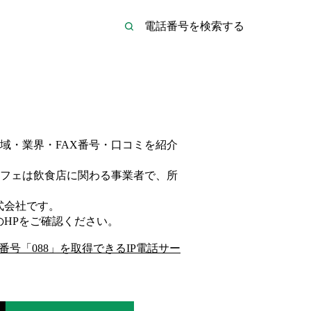
域・業界・FAX番号・口コミを紹介
フェは
飲食店
に関わる事業者
で、所
式会社
です。
のHP
をご確認ください。
番号「
088
」を取得できるIP電話サー