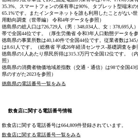
35.3%、スマートフォンの保有率は90%、タブレット型端末
65.1%です。またインターネットを誰も利用したことがない世帯
用動向調査（世帯編） 令和4年データを参照）
徳島県の総人口は726,729人（男：348,034人、女：378,695
帯で全国44位です。（厚生労働省 令和3年人口動態データを
徳島県の事業所数は40,140件で全国44位です。従業者数は345
は8.61人です。（総務省 平成26年経済センサス‐基礎調査を参
徳島県の1人あたり県民所得は315.3万円で全国12位です。（
照）
徳島県の消費者物価地域差指数（交通・通信）は98で全国43
県のすがた2023を参照）
徳島県の電話番号一覧をみる
飲食店に関する電話番号情報
飲食店に関する電話番号は664,809件登録されています。
飲食店に関する電話番号一覧をみる