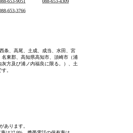
088-653-9051
088-653-4309
088-653-3766
西条、高尾、土成、成当、水田、宮
、名東郡、高知県高知市、須崎市（浦
内灰方及び浦ノ内福良に限る。）、土
です。
5があります。
率は27.9%、携帯電話の保有率は