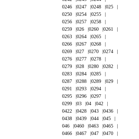
0246
0247
0248
025
0250
0254
0255
0256
0257
0258
0259
026
0260
0261
0263
0264
0265
0266
0267
0268
0269
027
0270
0274
0276
0277
0278
0279
028
0280
0282
0283
0284
0285
0287
0288
0289
029
0291
0293
0294
0295
0296
0297
0299
03
04
042
0422
0428
043
0436
0438
0439
044
045
046
0460
0463
0465
0466
0467
047
0470