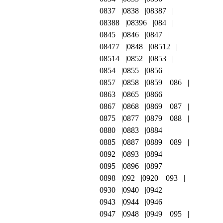
0837
0838
08387
08388
08396
084
0845
0846
0847
08477
0848
08512
08514
0852
0853
0854
0855
0856
0857
0858
0859
086
0863
0865
0866
0867
0868
0869
087
0875
0877
0879
088
0880
0883
0884
0885
0887
0889
089
0892
0893
0894
0895
0896
0897
0898
092
0920
093
0930
0940
0942
0943
0944
0946
0947
0948
0949
095