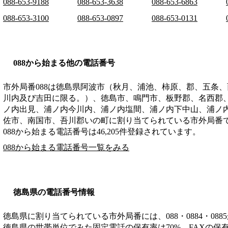
088-653-9188
088-653-3638
088-653-6863
088-653-3100
088-653-0897
088-653-0131
088から始まる他の電話番号
市外局番
088
は
徳島県阿波市（秋月、浦池、柿原、郡、五条、
川内及び吉田に限る。）、徳島市、鳴門市、板野郡、名西郡
ノ内出見、浦ノ内今川内、浦ノ内塩間、浦ノ内下中山、浦ノ
佐市、南国市、吾川郡いの町
に割り当てられている市外局番
088から始まる電話番号は46,205件登録されています。
088から始まる電話番号一覧をみる
徳島県の電話番号情報
徳島県に割り当てられている市外局番には、088・0884・088
徳島県の世帯単位でみた固定電話の保有率は70%、FAXの保有