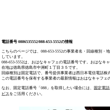
電話番号
0886535552/088-653-5552
の情報
こちらのページでは、
088-653-5552
の事業者名・回線種別・地
しています。
088-653-5552
は、
おはなキャフェ
の電話番号です。
おはなキャ
在地は徳島県徳島市中洲町１丁目３５
です。
回線種別は
固定電話
で、番号提供事業者は
西日本電信電話株
この電話番号を保有する事業者の最新情報は
おはなキャフェ
なお、固定電話番号「
088
」を取得したい場合には、
固定電話
ビス
をご活用ください。