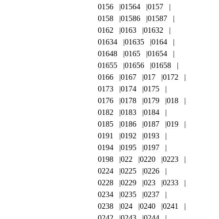
0156
01564
0157
0158
01586
01587
0162
0163
01632
01634
01635
0164
01648
0165
01654
01655
01656
01658
0166
0167
017
0172
0173
0174
0175
0176
0178
0179
018
0182
0183
0184
0185
0186
0187
019
0191
0192
0193
0194
0195
0197
0198
022
0220
0223
0224
0225
0226
0228
0229
023
0233
0234
0235
0237
0238
024
0240
0241
0242
0243
0244