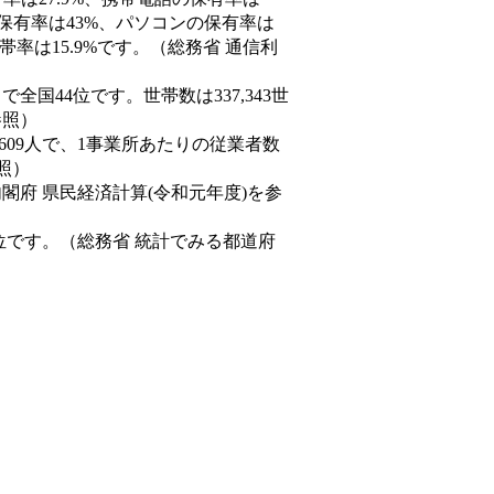
の保有率は43%、パソコンの保有率は
率は15.9%です。（総務省 通信利
人）で全国44位です。世帯数は337,343世
参照）
,609人で、1事業所あたりの従業者数
照）
内閣府 県民経済計算(令和元年度)を参
位です。（総務省 統計でみる都道府