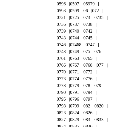
0596
0597
05979
0598
0599
06
072
0721
0725
073
0735
0736
0737
0738
0739
0740
0742
0743
0744
0745
0746
07468
0747
0748
0749
075
076
0761
0763
0765
0766
0767
0768
077
0770
0771
0772
0773
0774
0776
0778
0779
078
079
0790
0791
0794
0795
0796
0797
0798
0799
082
0820
0823
0824
0826
0827
0829
083
0833
0834
0835
0836