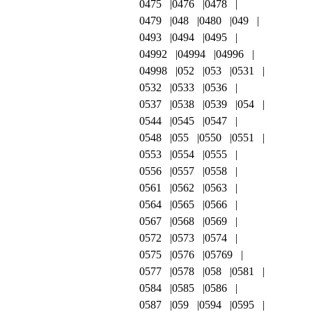
0475
0476
0478
0479
048
0480
049
0493
0494
0495
04992
04994
04996
04998
052
053
0531
0532
0533
0536
0537
0538
0539
054
0544
0545
0547
0548
055
0550
0551
0553
0554
0555
0556
0557
0558
0561
0562
0563
0564
0565
0566
0567
0568
0569
0572
0573
0574
0575
0576
05769
0577
0578
058
0581
0584
0585
0586
0587
059
0594
0595