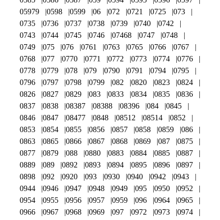
05979
0598
0599
06
072
0721
0725
073
0735
0736
0737
0738
0739
0740
0742
0743
0744
0745
0746
07468
0747
0748
0749
075
076
0761
0763
0765
0766
0767
0768
077
0770
0771
0772
0773
0774
0776
0778
0779
078
079
0790
0791
0794
0795
0796
0797
0798
0799
082
0820
0823
0824
0826
0827
0829
083
0833
0834
0835
0836
0837
0838
08387
08388
08396
084
0845
0846
0847
08477
0848
08512
08514
0852
0853
0854
0855
0856
0857
0858
0859
086
0863
0865
0866
0867
0868
0869
087
0875
0877
0879
088
0880
0883
0884
0885
0887
0889
089
0892
0893
0894
0895
0896
0897
0898
092
0920
093
0930
0940
0942
0943
0944
0946
0947
0948
0949
095
0950
0952
0954
0955
0956
0957
0959
096
0964
0965
0966
0967
0968
0969
097
0972
0973
0974