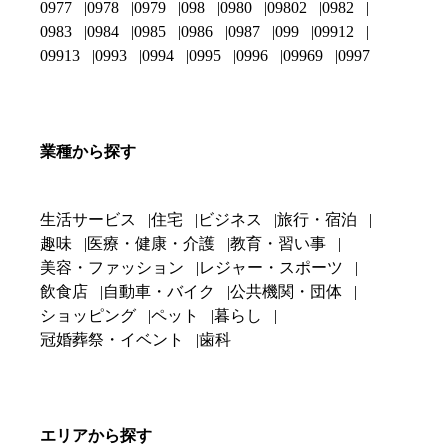
0977
0978
0979
098
0980
09802
0982
0983
0984
0985
0986
0987
099
09912
09913
0993
0994
0995
0996
09969
0997
業種から探す
生活サービス
住宅
ビジネス
旅行・宿泊
趣味
医療・健康・介護
教育・習い事
美容・ファッション
レジャー・スポーツ
飲食店
自動車・バイク
公共機関・団体
ショッピング
ペット
暮らし
冠婚葬祭・イベント
歯科
エリアから探す