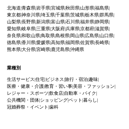
北海道
青森県
岩手県
宮城県
秋田県
山形県
福島県
東京都
神奈川県
埼玉県
千葉県
茨城県
栃木県
群馬県
山梨県
長野県
新潟県
富山県
石川県
福井県
静岡県
愛知県
岐阜県
三重県
大阪府
兵庫県
京都府
滋賀県
奈良県
和歌山県
鳥取県
島根県
岡山県
広島県
山口県
徳島県
香川県
愛媛県
高知県
福岡県
佐賀県
長崎県
熊本県
大分県
宮崎県
鹿児島県
沖縄県
業種別
生活サービス
住宅
ビジネス
旅行・宿泊
趣味
医療・健康・介護
教育・習い事
美容・ファッション
レジャー・スポーツ
飲食店
自動車・バイク
公共機関・団体
ショッピング
ペット
暮らし
冠婚葬祭・イベント
歯科