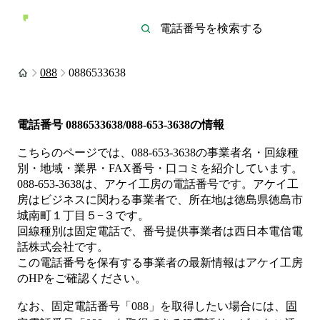
088
0886533638
電話番号
0886533638/088-653-3638
の情報
こちらのページでは、
088-653-3638
の事業者名・回線種
別・地域・業界・FAX番号・口コミを紹介しています。
088-653-3638
は、
アケイ工房
の電話番号です。
アケイ工
房は
ビジネス
に関わる事業者
で、所在地は徳島県徳島市
城南町１丁目５−３
です。
回線種別は
固定電話
で、番号提供事業者は
西日本電信電
話株式会社
です。
この電話番号を保有する事業者の最新情報は
アケイ工房
のHP
をご確認ください。
なお、固定電話番号「
088
」を取得したい場合には、
固