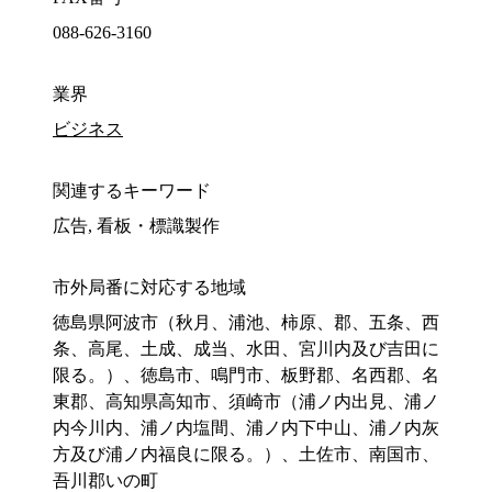
088-626-3160
業界
ビジネス
関連するキーワード
広告, 看板・標識製作
市外局番に対応する地域
徳島県阿波市（秋月、浦池、柿原、郡、五条、西
条、高尾、土成、成当、水田、宮川内及び吉田に
限る。）、徳島市、鳴門市、板野郡、名西郡、名
東郡、高知県高知市、須崎市（浦ノ内出見、浦ノ
内今川内、浦ノ内塩間、浦ノ内下中山、浦ノ内灰
方及び浦ノ内福良に限る。）、土佐市、南国市、
吾川郡いの町