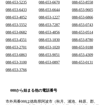
088-653-5235
088-653-6670
088-653-8558
088-653-6433
088-653-6644
088-653-9605
088-653-4052
088-653-1227
088-653-6866
088-653-5552
088-653-7287
088-653-0743
088-653-0682
088-653-4856
088-653-0514
088-653-4551
088-653-1830
088-653-8780
088-653-2701
088-653-1020
088-653-9188
088-653-6863
088-653-9051
088-653-4309
088-653-3100
088-653-0897
088-653-0131
088-653-3766
088から始まる他の電話番号
市外局番
088
は
徳島県阿波市（秋月、浦池、柿原、郡、