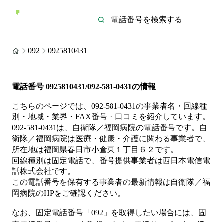
092
0925810431
電話番号
0925810431/092-581-0431
の情報
こちらのページでは、
092-581-0431
の事業者名・回線種
別・地域・業界・FAX番号・口コミを紹介しています。
092-581-0431
は、
自衛隊／福岡病院
の電話番号です。
自
衛隊／福岡病院は
医療・健康・介護
に関わる事業者
で、
所在地は福岡県春日市小倉東１丁目６２
です。
回線種別は
固定電話
で、番号提供事業者は
西日本電信電
話株式会社
です。
この電話番号を保有する事業者の最新情報は
自衛隊／福
岡病院
のHP
をご確認ください。
なお、固定電話番号「
092
」を取得したい場合には、
固