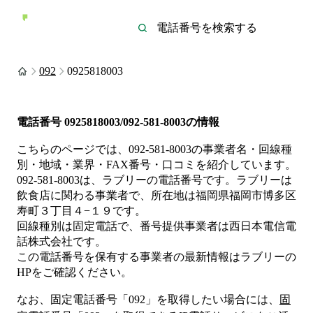
092
0925818003
電話番号
0925818003/092-581-8003
の情報
こちらのページでは、
092-581-8003
の事業者名・回線種
別・地域・業界・FAX番号・口コミを紹介しています。
092-581-8003
は、
ラブリー
の電話番号です。
ラブリーは
飲食店
に関わる事業者
で、所在地は福岡県福岡市博多区
寿町３丁目４−１９
です。
回線種別は
固定電話
で、番号提供事業者は
西日本電信電
話株式会社
です。
この電話番号を保有する事業者の最新情報は
ラブリー
の
HP
をご確認ください。
なお、固定電話番号「
092
」を取得したい場合には、
固