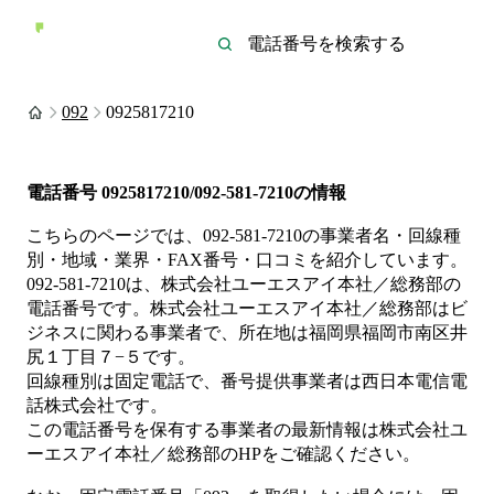
092
0925817210
電話番号
0925817210/092-581-7210
の情報
こちらのページでは、
092-581-7210
の事業者名・回線種
別・地域・業界・FAX番号・口コミを紹介しています。
092-581-7210
は、
株式会社ユーエスアイ本社／総務部
の
電話番号です。
株式会社ユーエスアイ本社／総務部は
ビ
ジネス
に関わる事業者
で、所在地は福岡県福岡市南区井
尻１丁目７−５
です。
回線種別は
固定電話
で、番号提供事業者は
西日本電信電
話株式会社
です。
この電話番号を保有する事業者の最新情報は
株式会社ユ
ーエスアイ本社／総務部
のHP
をご確認ください。