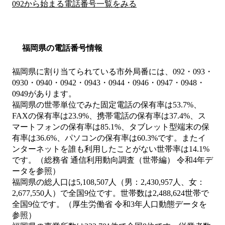
092から始まる電話番号一覧をみる
福岡県の電話番号情報
福岡県に割り当てられている市外局番には、092・093・
0930・0940・0942・0943・0944・0946・0947・0948・
0949があります。
福岡県の世帯単位でみた固定電話の保有率は53.7%、
FAXの保有率は23.9%、携帯電話の保有率は37.4%、ス
マートフォンの保有率は85.1%、タブレット型端末の保
有率は36.6%、パソコンの保有率は60.3%です。またイ
ンターネットを誰も利用したことがない世帯率は14.1%
です。（総務省 通信利用動向調査（世帯編） 令和4年デ
ータを参照）
福岡県の総人口は5,108,507人（男：2,430,957人、女：
2,677,550人）で全国9位です。世帯数は2,488,624世帯で
全国9位です。（厚生労働省 令和3年人口動態データを
参照）