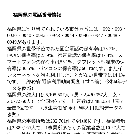
福岡県の電話番号情報
福岡県に割り当てられている市外局番には、092・093・
0930・0940・0942・0943・0944・0946・0947・0948・
0949があります。
福岡県の世帯単位でみた固定電話の保有率は53.7%、
FAXの保有率は23.9%、携帯電話の保有率は37.4%、ス
マートフォンの保有率は85.1%、タブレット型端末の保
有率は36.6%、パソコンの保有率は60.3%です。またイ
ンターネットを誰も利用したことがない世帯率は14.1%
です。（総務省 通信利用動向調査（世帯編） 令和4年デ
ータを参照）
福岡県の総人口は5,108,507人（男：2,430,957人、女：
2,677,550人）で全国9位です。世帯数は2,488,624世帯で
全国9位です。（厚生労働省 令和3年人口動態データを
参照）
福岡県の事業所数は232,701件で全国8位です。従業者数
は2,389,165人で、1事業所あたりの従業者数は10.27人で