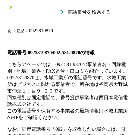
092
0925819870
電話番号
0925819870/092-581-9870
の情報
こちらのページでは、
092-581-9870
の事業者名・回線種
別・地域・業界・FAX番号・口コミを紹介しています。
092-581-9870
は、
水城工業所
の電話番号です。
水城工業
所は
ビジネス
に関わる事業者
で、所在地は福岡県大野城
市仲畑１丁目９−２０
です。
回線種別は
固定電話
で、番号提供事業者は
西日本電信電
話株式会社
です。
この電話番号を保有する事業者の最新情報は
水城工業所
のHP
をご確認ください。
なお、固定電話番号「
092
」を取得したい場合には、
固