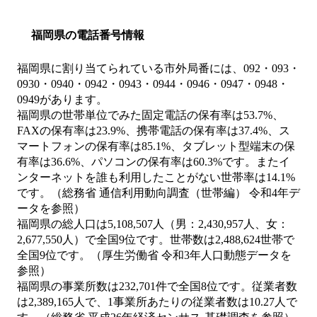
福岡県の電話番号情報
福岡県に割り当てられている市外局番には、092・093・
0930・0940・0942・0943・0944・0946・0947・0948・
0949があります。
福岡県の世帯単位でみた固定電話の保有率は53.7%、
FAXの保有率は23.9%、携帯電話の保有率は37.4%、ス
マートフォンの保有率は85.1%、タブレット型端末の保
有率は36.6%、パソコンの保有率は60.3%です。またイ
ンターネットを誰も利用したことがない世帯率は14.1%
です。（総務省 通信利用動向調査（世帯編） 令和4年デ
ータを参照）
福岡県の総人口は5,108,507人（男：2,430,957人、女：
2,677,550人）で全国9位です。世帯数は2,488,624世帯で
全国9位です。（厚生労働省 令和3年人口動態データを
参照）
福岡県の事業所数は232,701件で全国8位です。従業者数
は2,389,165人で、1事業所あたりの従業者数は10.27人で