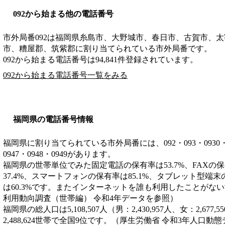
092から始まる他の電話番号
市外局番
092
は
福岡県糸島市、大野城市、春日市、古賀市、太
市、糟屋郡、筑紫郡
に割り当てられている市外局番です。
092から始まる電話番号は94,841件登録されています。
092から始まる電話番号一覧をみる
福岡県の電話番号情報
福岡県に割り当てられている市外局番には、092・093・0930・0940
0947・0948・0949があります。
福岡県の世帯単位でみた固定電話の保有率は53.7%、FAXの保
37.4%、スマートフォンの保有率は85.1%、タブレット型端末
は60.3%です。またインターネットを誰も利用したことがない世
利用動向調査（世帯編） 令和4年データを参照）
福岡県の総人口は5,108,507人（男：2,430,957人、女：2,6
2,488,624世帯で全国9位です。（厚生労働省 令和3年人口動