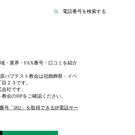
域・業界・FAX番号・口コミを紹介
原バプテスト教会は
冠婚葬祭・イベ
丁目２３
です。
式会社
です。
ト教会
のHP
をご確認ください。
番号「
092
」を取得できるIP電話サー