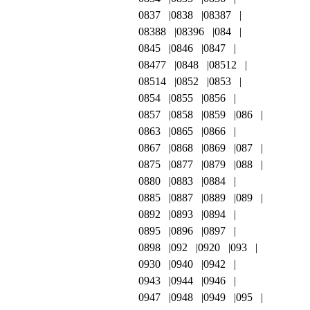
0837
0838
08387
08388
08396
084
0845
0846
0847
08477
0848
08512
08514
0852
0853
0854
0855
0856
0857
0858
0859
086
0863
0865
0866
0867
0868
0869
087
0875
0877
0879
088
0880
0883
0884
0885
0887
0889
089
0892
0893
0894
0895
0896
0897
0898
092
0920
093
0930
0940
0942
0943
0944
0946
0947
0948
0949
095