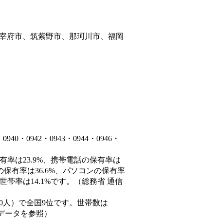
宰府市、筑紫野市、那珂川市、福岡
・0942・0943・0944・0946・
有率は23.9%、携帯電話の保有率は
の保有率は36.6%、パソコンの保有率
帯率は14.1%です。（総務省 通信
77,550人）で全国9位です。世帯数は
態データを参照）