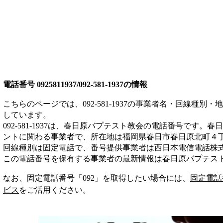
電話番号
0925811937/092-581-1937
の情報
こちらのページでは、
092-581-1937
の事業者名・回線種別・地
しています。
092-581-1937
は、
春日原バプテスト教会
の電話番号です。
春日
ント
に関わる事業者
で、所在地は福岡県春日市春日原北町４
回線種別は
固定電話
で、番号提供事業者は
西日本電信電話株
この電話番号を保有する事業者の最新情報は
春日原バプテス
なお、固定電話番号「
092
」を取得したい場合には、
固定電話
ビス
をご活用ください。