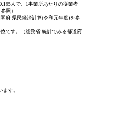
89,165人で、1事業所あたりの従業者
を参照）
内閣府 県民経済計算(令和元年度)を参
9位です。（総務省 統計でみる都道府
ています。