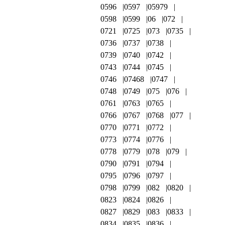
0596
0597
05979
0598
0599
06
072
0721
0725
073
0735
0736
0737
0738
0739
0740
0742
0743
0744
0745
0746
07468
0747
0748
0749
075
076
0761
0763
0765
0766
0767
0768
077
0770
0771
0772
0773
0774
0776
0778
0779
078
079
0790
0791
0794
0795
0796
0797
0798
0799
082
0820
0823
0824
0826
0827
0829
083
0833
0834
0835
0836