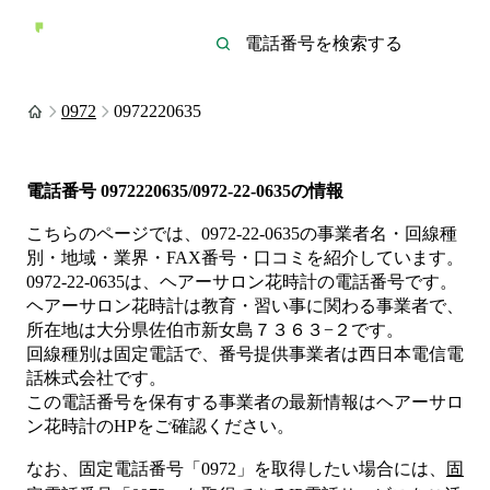
0972
0972220635
電話番号
0972220635/0972-22-0635
の情報
こちらのページでは、
0972-22-0635
の事業者名・回線種
別・地域・業界・FAX番号・口コミを紹介しています。
0972-22-0635
は、
ヘアーサロン花時計
の電話番号です。
ヘアーサロン花時計は
教育・習い事
に関わる事業者
で、
所在地は大分県佐伯市新女島７３６３−２
です。
回線種別は
固定電話
で、番号提供事業者は
西日本電信電
話株式会社
です。
この電話番号を保有する事業者の最新情報は
ヘアーサロ
ン花時計
のHP
をご確認ください。
なお、固定電話番号「
0972
」を取得したい場合には、
固