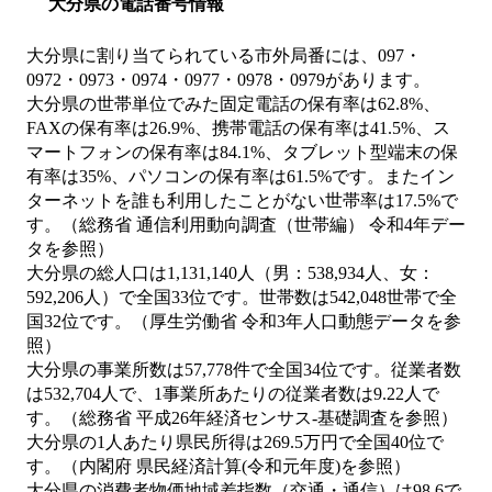
大分県の電話番号情報
大分県に割り当てられている市外局番には、097・
0972・0973・0974・0977・0978・0979があります。
大分県の世帯単位でみた固定電話の保有率は62.8%、
FAXの保有率は26.9%、携帯電話の保有率は41.5%、ス
マートフォンの保有率は84.1%、タブレット型端末の保
有率は35%、パソコンの保有率は61.5%です。またイン
ターネットを誰も利用したことがない世帯率は17.5%で
す。（総務省 通信利用動向調査（世帯編） 令和4年デー
タを参照）
大分県の総人口は1,131,140人（男：538,934人、女：
592,206人）で全国33位です。世帯数は542,048世帯で全
国32位です。（厚生労働省 令和3年人口動態データを参
照）
大分県の事業所数は57,778件で全国34位です。従業者数
は532,704人で、1事業所あたりの従業者数は9.22人で
す。（総務省 平成26年経済センサス‐基礎調査を参照）
大分県の1人あたり県民所得は269.5万円で全国40位で
す。（内閣府 県民経済計算(令和元年度)を参照）
大分県の消費者物価地域差指数（交通・通信）は98.6で