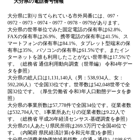
大分県の電話番号情報
大分県に割り当てられている市外局番には、097・
0972・0973・0974・0977・0978・0979があります。
大分県の世帯単位でみた固定電話の保有率は62.8%、
FAXの保有率は26.9%、携帯電話の保有率は41.5%、ス
マートフォンの保有率は84.1%、タブレット型端末の保
有率は35%、パソコンの保有率は61.5%です。またイン
ターネットを誰も利用したことがない世帯率は17.5%で
す。（総務省 通信利用動向調査（世帯編） 令和4年デー
タを参照）
大分県の総人口は1,131,140人（男：538,934人、女：
592,206人）で全国33位です。世帯数は542,048世帯で全
国32位です。（厚生労働省 令和3年人口動態データを参
照）
大分県の事業所数は57,778件で全国34位です。従業者数
は532,704人で、1事業所あたりの従業者数は9.22人で
す。（総務省 平成26年経済センサス‐基礎調査を参照）
大分県の1人あたり県民所得は269.5万円で全国40位で
す。（内閣府 県民経済計算(令和元年度)を参照）
大分県の消費者物価地域差指数（交通・通信）は98.6で