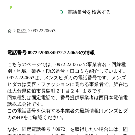
0972
0972220653
電話番号
0972220653/0972-22-0653
の情報
こちらのページでは、
0972-22-0653
の事業者名・回線種
別・地域・業界・FAX番号・口コミを紹介しています。
0972-22-0653
は、
メンズヒダカ
の電話番号です。
メンズ
ヒダカは
美容・ファッション
に関わる事業者
で、所在地
は大分県佐伯市長島町２丁目２４−１８
です。
回線種別は
固定電話
で、番号提供事業者は
西日本電信電
話株式会社
です。
この電話番号を保有する事業者の最新情報は
メンズヒダ
カ
のHP
をご確認ください。
なお、固定電話番号「
0972
」を取得したい場合には、
固