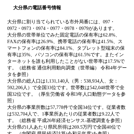
大分県の電話番号情報
大分県に割り当てられている市外局番には、097・
0972・0973・0974・0977・0978・0979があります。
大分県の世帯単位でみた固定電話の保有率は62.8%、
FAXの保有率は26.9%、携帯電話の保有率は41.5%、ス
マートフォンの保有率は84.1%、タブレット型端末の保
有率は35%、パソコンの保有率は61.5%です。またイン
ターネットを誰も利用したことがない世帯率は17.5%で
す。（総務省 通信利用動向調査（世帯編） 令和4年デー
タを参照）
大分県の総人口は1,131,140人（男：538,934人、女：
592,206人）で全国33位です。世帯数は542,048世帯で全
国32位です。（厚生労働省 令和3年人口動態データを参
照）
大分県の事業所数は57,778件で全国34位です。従業者数
は532,704人で、1事業所あたりの従業者数は9.22人で
す。（総務省 平成26年経済センサス‐基礎調査を参照）
大分県の1人あたり県民所得は269.5万円で全国40位で
す。（内閣府 県民経済計算(令和元年度)を参照）