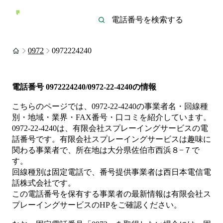
0972
0972224240
電話番号
0972224240/0972-22-4240
の情報
こちらのページでは、
0972-22-4240
の事業者名・回線種
別・地域・業界・FAX番号・口コミを紹介しています。
0972-22-4240
は、
有限会社スプレーイングサービス
の電
話番号です。
有限会社スプレーイングサービスは
趣味
に
関わる事業者
で、所在地は大分県佐伯市西浜８−７
で
す。
回線種別は
固定電話
で、番号提供事業者は
西日本電信電
話株式会社
です。
この電話番号を保有する事業者の最新情報は
有限会社ス
プレーイングサービス
のHP
をご確認ください。