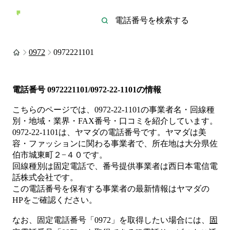
0972
0972221101
電話番号
0972221101/0972-22-1101
の情報
こちらのページでは、
0972-22-1101
の事業者名・回線種
別・地域・業界・FAX番号・口コミを紹介しています。
0972-22-1101
は、
ヤマダ
の電話番号です。
ヤマダは
美
容・ファッション
に関わる事業者
で、所在地は大分県佐
伯市城東町２−４０
です。
回線種別は
固定電話
で、番号提供事業者は
西日本電信電
話株式会社
です。
この電話番号を保有する事業者の最新情報は
ヤマダ
の
HP
をご確認ください。
なお、固定電話番号「
0972
」を取得したい場合には、
固