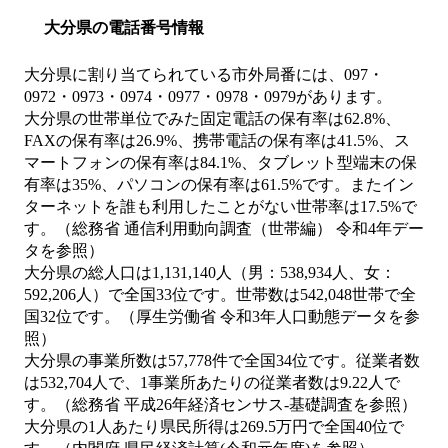
大分県の電話番号情報
大分県に割り当てられている市外局番には、097・
0972・0973・0974・0977・0978・0979があります。
大分県の世帯単位でみた固定電話の保有率は62.8%、
FAXの保有率は26.9%、携帯電話の保有率は41.5%、ス
マートフォンの保有率は84.1%、タブレット型端末の保
有率は35%、パソコンの保有率は61.5%です。またイン
ターネットを誰も利用したことがない世帯率は17.5%で
す。（総務省 通信利用動向調査（世帯編） 令和4年デー
タを参照）
大分県の総人口は1,131,140人（男：538,934人、女：
592,206人）で全国33位です。世帯数は542,048世帯で全
国32位です。（厚生労働省 令和3年人口動態データを参
照）
大分県の事業所数は57,778件で全国34位です。従業者数
は532,704人で、1事業所あたりの従業者数は9.22人で
す。（総務省 平成26年経済センサス‐基礎調査を参照）
大分県の1人あたり県民所得は269.5万円で全国40位で