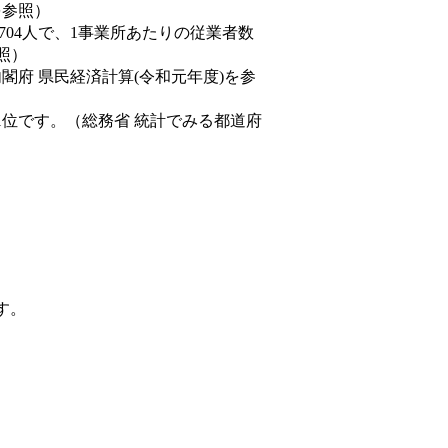
を参照）
,704人で、1事業所あたりの従業者数
照）
内閣府 県民経済計算(令和元年度)を参
1位です。（総務省 統計でみる都道府
す。