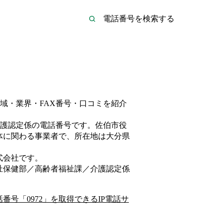
域・業界・FAX番号・口コミを紹介
護認定係
の電話番号です。
佐伯市役
体
に関わる事業者
で、所在地は大分県
式会社
です。
祉保健部／高齢者福祉課／介護認定係
話番号「
0972
」を取得できるIP電話サ