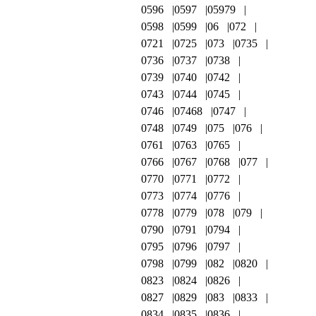
0596
0597
05979
0598
0599
06
072
0721
0725
073
0735
0736
0737
0738
0739
0740
0742
0743
0744
0745
0746
07468
0747
0748
0749
075
076
0761
0763
0765
0766
0767
0768
077
0770
0771
0772
0773
0774
0776
0778
0779
078
079
0790
0791
0794
0795
0796
0797
0798
0799
082
0820
0823
0824
0826
0827
0829
083
0833
0834
0835
0836