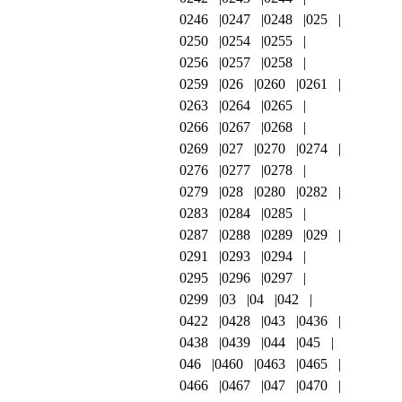
0246
0247
0248
025
0250
0254
0255
0256
0257
0258
0259
026
0260
0261
0263
0264
0265
0266
0267
0268
0269
027
0270
0274
0276
0277
0278
0279
028
0280
0282
0283
0284
0285
0287
0288
0289
029
0291
0293
0294
0295
0296
0297
0299
03
04
042
0422
0428
043
0436
0438
0439
044
045
046
0460
0463
0465
0466
0467
047
0470