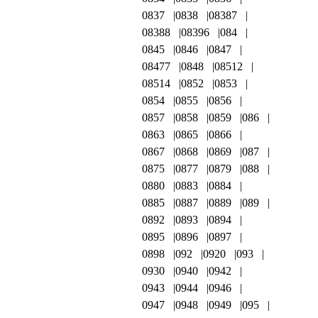
0837
0838
08387
08388
08396
084
0845
0846
0847
08477
0848
08512
08514
0852
0853
0854
0855
0856
0857
0858
0859
086
0863
0865
0866
0867
0868
0869
087
0875
0877
0879
088
0880
0883
0884
0885
0887
0889
089
0892
0893
0894
0895
0896
0897
0898
092
0920
093
0930
0940
0942
0943
0944
0946
0947
0948
0949
095