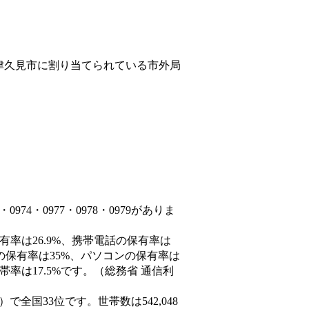
津久見市
に割り当てられている市外局
74・0977・0978・0979がありま
有率は26.9%、携帯電話の保有率は
末の保有率は35%、パソコンの保有率は
率は17.5%です。（総務省 通信利
6人）で全国33位です。世帯数は542,048