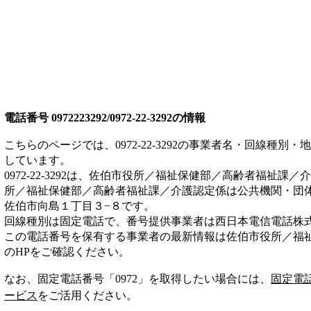
電話番号
0972223292/0972-22-3292
の情報
こちらのページでは、
0972-22-3292
の事業者名・回線種別・地
しています。
0972-22-3292
は、
佐伯市役所／福祉保健部／高齢者福祉課／介
所／福祉保健部／高齢者福祉課／介護認定係は
公共機関・団
佐伯市向島１丁目３−８
です。
回線種別は
固定電話
で、番号提供事業者は
西日本電信電話株
この電話番号を保有する事業者の最新情報は
佐伯市役所／福
のHP
をご確認ください。
なお、固定電話番号「
0972
」を取得したい場合には、
固定電
ービス
をご活用ください。