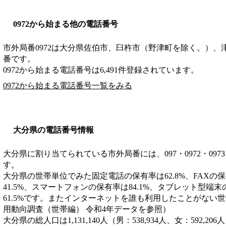
0972から始まる他の電話番号
市外局番
0972
は
大分県佐伯市、臼杵市（野津町を除く。）、
番です。
0972から始まる電話番号は6,491件登録されています。
0972から始まる電話番号一覧をみる
大分県の電話番号情報
大分県に割り当てられている市外局番には、097・0972・0973・09
す。
大分県の世帯単位でみた固定電話の保有率は62.8%、FAXの保
41.5%、スマートフォンの保有率は84.1%、タブレット型端
61.5%です。またインターネットを誰も利用したことがない世帯
用動向調査（世帯編） 令和4年データを参照）
大分県の総人口は1,131,140人（男：538,934人、女：592,20