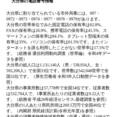
大分県の電話番号情報
大分県に割り当てられている市外局番には、097・
0972・0973・0974・0977・0978・0979があります。
大分県の世帯単位でみた固定電話の保有率は62.8%、
FAXの保有率は26.9%、携帯電話の保有率は41.5%、ス
マートフォンの保有率は84.1%、タブレット型端末の保
有率は35%、パソコンの保有率は61.5%です。またイン
ターネットを誰も利用したことがない世帯率は17.5%で
す。（総務省 通信利用動向調査（世帯編） 令和4年デー
タを参照）
大分県の総人口は1,131,140人（男：538,934人、女：
592,206人）で全国33位です。世帯数は542,048世帯で全
国32位です。（厚生労働省 令和3年人口動態データを参
照）
大分県の事業所数は57,778件で全国34位です。従業者数
は532,704人で、1事業所あたりの従業者数は9.22人で
す。（総務省 平成26年経済センサス‐基礎調査を参照）
大分県の1人あたり県民所得は269.5万円で全国40位で
す。（内閣府 県民経済計算(令和元年度)を参照）
大分県の消費者物価地域差指数（交通・通信）は98.6で