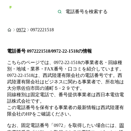
0972
0972221518
電話番号
0972221518/0972-22-1518
の情報
こちらのページでは、
0972-22-1518
の事業者名・回線種
別・地域・業界・FAX番号・口コミを紹介しています。
0972-22-1518
は、
西武陸運有限会社
の電話番号です。
西
武陸運有限会社は
ビジネス
に関わる事業者
で、所在地は
大分県佐伯市田の浦町５−２９
です。
回線種別は
固定電話
で、番号提供事業者は
西日本電信電
話株式会社
です。
この電話番号を保有する事業者の最新情報は
西武陸運有
限会社
のHP
をご確認ください。
なお、固定電話番号「
0972
」を取得したい場合には、
固