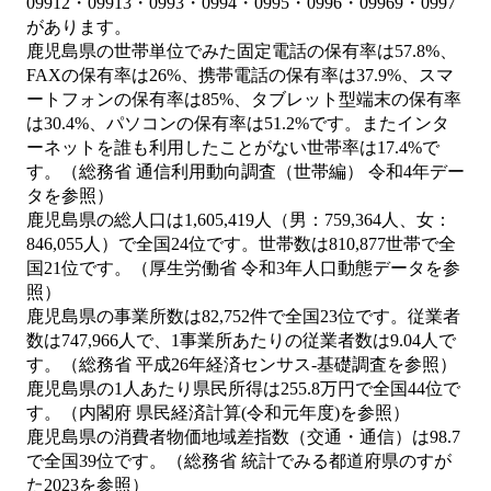
09912・09913・0993・0994・0995・0996・09969・0997
があります。
鹿児島県の世帯単位でみた固定電話の保有率は57.8%、
FAXの保有率は26%、携帯電話の保有率は37.9%、スマ
ートフォンの保有率は85%、タブレット型端末の保有率
は30.4%、パソコンの保有率は51.2%です。またインタ
ーネットを誰も利用したことがない世帯率は17.4%で
す。（総務省 通信利用動向調査（世帯編） 令和4年デー
タを参照）
鹿児島県の総人口は1,605,419人（男：759,364人、女：
846,055人）で全国24位です。世帯数は810,877世帯で全
国21位です。（厚生労働省 令和3年人口動態データを参
照）
鹿児島県の事業所数は82,752件で全国23位です。従業者
数は747,966人で、1事業所あたりの従業者数は9.04人で
す。（総務省 平成26年経済センサス‐基礎調査を参照）
鹿児島県の1人あたり県民所得は255.8万円で全国44位で
す。（内閣府 県民経済計算(令和元年度)を参照）
鹿児島県の消費者物価地域差指数（交通・通信）は98.7
で全国39位です。（総務省 統計でみる都道府県のすが
た2023を参照）