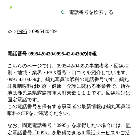
0995
0995420439
電話番号
0995420439/0995-42-0439
の情報
こちらのページでは、
0995-42-0439
の事業者名・回線種
別・地域・業界・FAX番号・口コミを紹介しています。
0995-42-0439
は、
鶴丸耳鼻咽喉科
の電話番号です。
鶴丸
耳鼻咽喉科は
医療・健康・介護
に関わる事業者
で、所在
地は鹿児島県霧島市隼人町東郷１１１
です。
回線種別は
固定電話
です。
この電話番号を保有する事業者の最新情報は
鶴丸耳鼻咽
喉科
のHP
をご確認ください。
なお、固定電話番号「
0995
」を取得したい場合には、
固
定電話番号「
0995
」を取得できるIP電話サービス
をご活