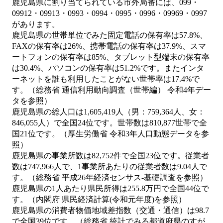
鹿児島県に割り当てられている市外局番には、099・
09912・09913・0993・0994・0995・0996・09969・0997
があります。
鹿児島県の世帯単位でみた固定電話の保有率は57.8%、
FAXの保有率は26%、携帯電話の保有率は37.9%、スマ
ートフォンの保有率は85%、タブレット型端末の保有率
は30.4%、パソコンの保有率は51.2%です。またインタ
ーネットを誰も利用したことがない世帯率は17.4%で
す。（総務省 通信利用動向調査（世帯編） 令和4年デー
タを参照）
鹿児島県の総人口は1,605,419人（男：759,364人、女：
846,055人）で全国24位です。世帯数は810,877世帯で全
国21位です。（厚生労働省 令和3年人口動態データを参
照）
鹿児島県の事業所数は82,752件で全国23位です。従業者
数は747,966人で、1事業所あたりの従業者数は9.04人で
す。（総務省 平成26年経済センサス‐基礎調査を参照）
鹿児島県の1人あたり県民所得は255.8万円で全国44位で
す。（内閣府 県民経済計算(令和元年度)を参照）
鹿児島県の消費者物価地域差指数（交通・通信）は98.7
で全国39位です。（総務省 統計でみる都道府県のすが