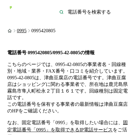
0995
0995420805
電話番号
0995420805/0995-42-0805
の情報
こちらのページでは、
0995-42-0805
の事業者名・回線種
別・地域・業界・FAX番号・口コミを紹介しています。
0995-42-0805
は、
津曲豆腐店
の電話番号です。
津曲豆腐
店は
ショッピング
に関わる事業者
で、所在地は鹿児島県
霧島市隼人町松永２丁目１６１
です。
回線種別は
固定電
話
です。
この電話番号を保有する事業者の最新情報は
津曲豆腐店
のHP
をご確認ください。
なお、固定電話番号「
0995
」を取得したい場合には、
固
定電話番号「
0995
」を取得できるIP電話サービス
をご活