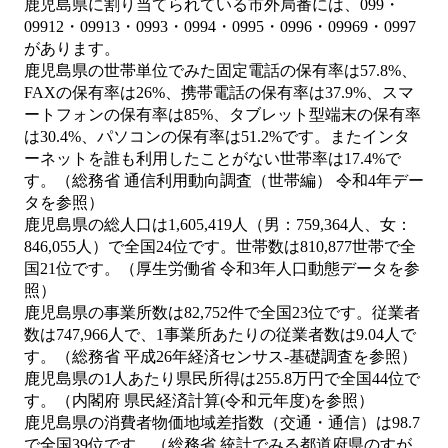
鹿児島県に割り当てられている市外局番には、099・
09912・09913・0993・0994・0995・0996・09969・0997
があります。
鹿児島県の世帯単位でみた固定電話の保有率は57.8%、
FAXの保有率は26%、携帯電話の保有率は37.9%、スマ
ートフォンの保有率は85%、タブレット型端末の保有率
は30.4%、パソコンの保有率は51.2%です。またインタ
ーネットを誰も利用したことがない世帯率は17.4%で
す。（総務省 通信利用動向調査（世帯編） 令和4年デー
タを参照）
鹿児島県の総人口は1,605,419人（男：759,364人、女：
846,055人）で全国24位です。世帯数は810,877世帯で全
国21位です。（厚生労働省 令和3年人口動態データを参
照）
鹿児島県の事業所数は82,752件で全国23位です。従業者
数は747,966人で、1事業所あたりの従業者数は9.04人で
す。（総務省 平成26年経済センサス‐基礎調査を参照）
鹿児島県の1人あたり県民所得は255.8万円で全国44位で
す。（内閣府 県民経済計算(令和元年度)を参照）
鹿児島県の消費者物価地域差指数（交通・通信）は98.7
で全国39位です。（総務省 統計でみる都道府県のすが