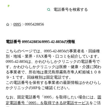
0995
0995428856
電話番号
0995428856/0995-42-8856
の情報
こちらのページでは、
0995-42-8856
の事業者名・回線種
別・地域・業界・FAX番号・口コミを紹介しています。
0995-42-8856
は、
かわひらしかクリニック
の電話番号で
す。
かわひらしかクリニックは
医療・健康・介護
に関わ
る事業者
で、所在地は鹿児島県霧島市隼人町姫城１０８
９−１
です。
回線種別は
固定電話
です。
この電話番号を保有する事業者の最新情報は
かわひらし
かクリニック
のHP
をご確認ください。
なお、固定電話番号「
0995
」を取得したい場合には、
固
定電話番号「
0995
」を取得できるIP電話サービス
をご活