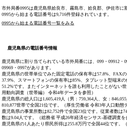
市外局番
0995
は
鹿児島県姶良市、霧島市、姶良郡、伊佐市
に
0995から始まる電話番号は9,716件登録されています。
0995から始まる電話番号一覧をみる
鹿児島県の電話番号情報
鹿児島県に割り当てられている市外局番には、099・09912・09913・
09969・0997があります。
鹿児島県の世帯単位でみた固定電話の保有率は57.8%、FAX
37.9%、スマートフォンの保有率は85%、タブレット型端末の
51.2%です。またインターネットを誰も利用したことがない世帯
用動向調査（世帯編） 令和4年データを参照）
鹿児島県の総人口は1,605,419人（男：759,364人、女：846
810,877世帯で全国21位です。（厚生労働省 令和3年人口動
鹿児島県の事業所数は82,752件で全国23位です。従業者数は74
数は9.04人です。（総務省 平成26年経済センサス‐基礎調査
鹿児島県の1人あたり県民所得は255.8万円で全国44位です。