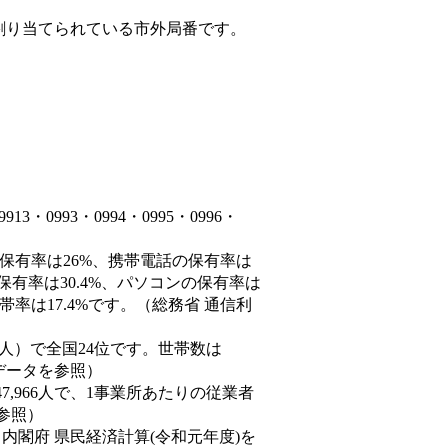
割り当てられている市外局番です。
0993・0994・0995・0996・
の保有率は26%、携帯電話の保有率は
保有率は30.4%、パソコンの保有率は
率は17.4%です。（総務省 通信利
,055人）で全国24位です。世帯数は
態データを参照）
7,966人で、1事業所あたりの従業者
を参照）
（内閣府 県民経済計算(令和元年度)を