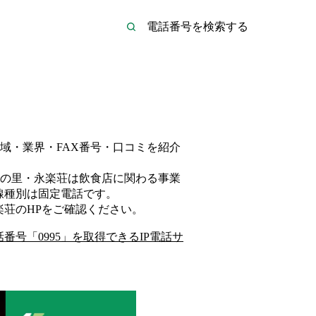
域・業界・FAX番号・口コミを紹介
の里・永楽荘は
飲食店
に関わる事業
線種別は
固定電話
です。
楽荘
のHP
をご確認ください。
話番号「
0995
」を取得できるIP電話サ