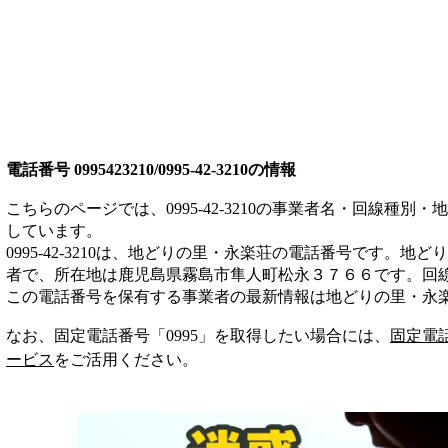
電話番号
0995423210/0995-42-3210
の情報
こちらのページでは、
0995-42-3210
の事業者名・回線種別・地
しています。
0995-42-3210
は、
地どりの里・永楽荘
の電話番号です。
地どり
者
で、所在地は鹿児島県霧島市隼人町松永３７６６
です。
回
この電話番号を保有する事業者の最新情報は
地どりの里・永
なお、固定電話番号「
0995
」を取得したい場合には、
固定電
ービス
をご活用ください。