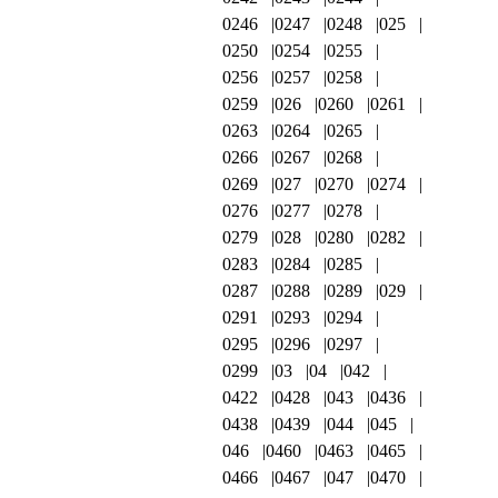
0246
0247
0248
025
0250
0254
0255
0256
0257
0258
0259
026
0260
0261
0263
0264
0265
0266
0267
0268
0269
027
0270
0274
0276
0277
0278
0279
028
0280
0282
0283
0284
0285
0287
0288
0289
029
0291
0293
0294
0295
0296
0297
0299
03
04
042
0422
0428
043
0436
0438
0439
044
045
046
0460
0463
0465
0466
0467
047
0470