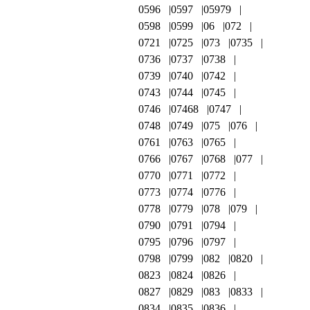
0596
0597
05979
0598
0599
06
072
0721
0725
073
0735
0736
0737
0738
0739
0740
0742
0743
0744
0745
0746
07468
0747
0748
0749
075
076
0761
0763
0765
0766
0767
0768
077
0770
0771
0772
0773
0774
0776
0778
0779
078
079
0790
0791
0794
0795
0796
0797
0798
0799
082
0820
0823
0824
0826
0827
0829
083
0833
0834
0835
0836