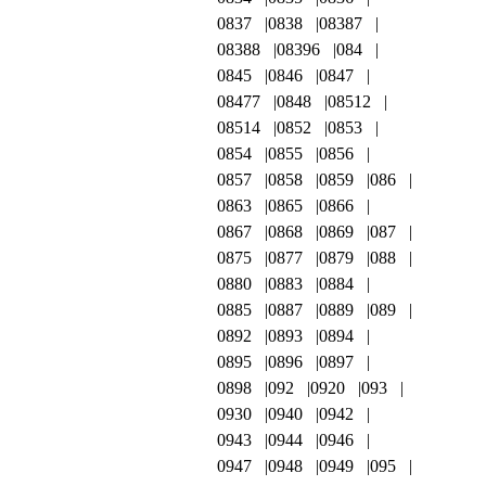
0837
0838
08387
08388
08396
084
0845
0846
0847
08477
0848
08512
08514
0852
0853
0854
0855
0856
0857
0858
0859
086
0863
0865
0866
0867
0868
0869
087
0875
0877
0879
088
0880
0883
0884
0885
0887
0889
089
0892
0893
0894
0895
0896
0897
0898
092
0920
093
0930
0940
0942
0943
0944
0946
0947
0948
0949
095