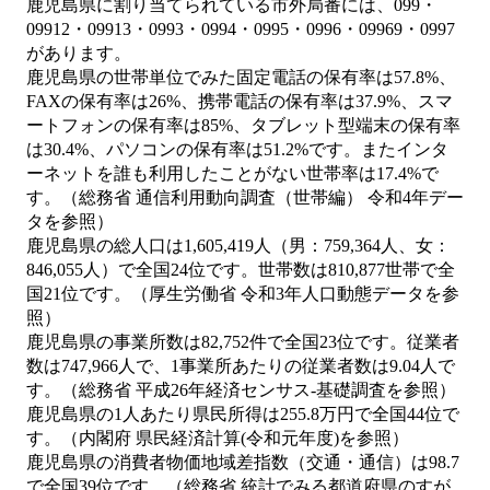
鹿児島県に割り当てられている市外局番には、099・
09912・09913・0993・0994・0995・0996・09969・0997
があります。
鹿児島県の世帯単位でみた固定電話の保有率は57.8%、
FAXの保有率は26%、携帯電話の保有率は37.9%、スマ
ートフォンの保有率は85%、タブレット型端末の保有率
は30.4%、パソコンの保有率は51.2%です。またインタ
ーネットを誰も利用したことがない世帯率は17.4%で
す。（総務省 通信利用動向調査（世帯編） 令和4年デー
タを参照）
鹿児島県の総人口は1,605,419人（男：759,364人、女：
846,055人）で全国24位です。世帯数は810,877世帯で全
国21位です。（厚生労働省 令和3年人口動態データを参
照）
鹿児島県の事業所数は82,752件で全国23位です。従業者
数は747,966人で、1事業所あたりの従業者数は9.04人で
す。（総務省 平成26年経済センサス‐基礎調査を参照）
鹿児島県の1人あたり県民所得は255.8万円で全国44位で
す。（内閣府 県民経済計算(令和元年度)を参照）
鹿児島県の消費者物価地域差指数（交通・通信）は98.7
で全国39位です。（総務省 統計でみる都道府県のすが