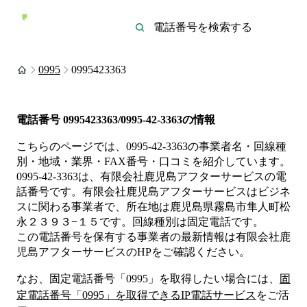
0995
0995423363
電話番号
0995423363/0995-42-3363
の情報
こちらのページでは、
0995-42-3363
の事業者名・回線種
別・地域・業界・FAX番号・口コミを紹介しています。
0995-42-3363
は、
有限会社鹿児島アフターサービス
の電
話番号です。
有限会社鹿児島アフターサービスは
ビジネ
ス
に関わる事業者
で、所在地は鹿児島県霧島市隼人町松
永２３９３−１５
です。
回線種別は
固定電話
です。
この電話番号を保有する事業者の最新情報は
有限会社鹿
児島アフターサービス
のHP
をご確認ください。
なお、固定電話番号「
0995
」を取得したい場合には、
固
定電話番号「
0995
」を取得できるIP電話サービス
をご活