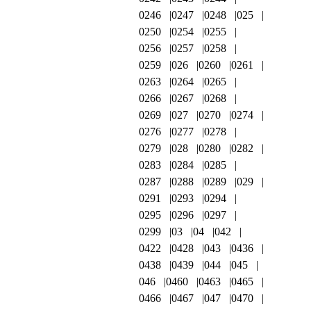
0246
0247
0248
025
0250
0254
0255
0256
0257
0258
0259
026
0260
0261
0263
0264
0265
0266
0267
0268
0269
027
0270
0274
0276
0277
0278
0279
028
0280
0282
0283
0284
0285
0287
0288
0289
029
0291
0293
0294
0295
0296
0297
0299
03
04
042
0422
0428
043
0436
0438
0439
044
045
046
0460
0463
0465
0466
0467
047
0470