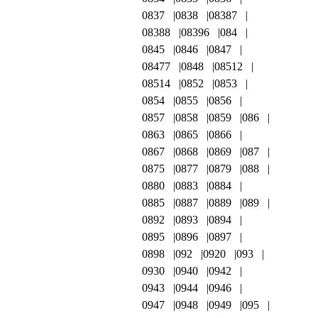
0837
0838
08387
08388
08396
084
0845
0846
0847
08477
0848
08512
08514
0852
0853
0854
0855
0856
0857
0858
0859
086
0863
0865
0866
0867
0868
0869
087
0875
0877
0879
088
0880
0883
0884
0885
0887
0889
089
0892
0893
0894
0895
0896
0897
0898
092
0920
093
0930
0940
0942
0943
0944
0946
0947
0948
0949
095