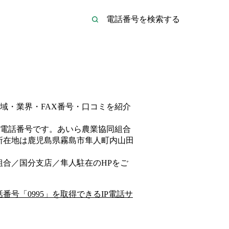
域・業界・FAX番号・口コミを紹介
電話番号です。
あいら農業協同組合
所在地は鹿児島県霧島市隼人町内山田
組合／国分支店／隼人駐在
のHP
をご
話番号「
0995
」を取得できるIP電話サ