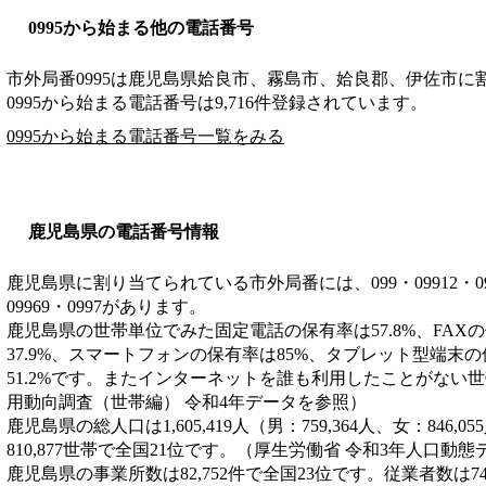
0995から始まる他の電話番号
市外局番
0995
は
鹿児島県姶良市、霧島市、姶良郡、伊佐市
に
0995から始まる電話番号は9,716件登録されています。
0995から始まる電話番号一覧をみる
鹿児島県の電話番号情報
鹿児島県に割り当てられている市外局番には、099・09912・09913・
09969・0997があります。
鹿児島県の世帯単位でみた固定電話の保有率は57.8%、FAX
37.9%、スマートフォンの保有率は85%、タブレット型端末の
51.2%です。またインターネットを誰も利用したことがない世帯
用動向調査（世帯編） 令和4年データを参照）
鹿児島県の総人口は1,605,419人（男：759,364人、女：846
810,877世帯で全国21位です。（厚生労働省 令和3年人口動
鹿児島県の事業所数は82,752件で全国23位です。従業者数は74