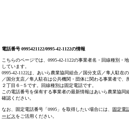
電話番号
0995421122/0995-42-1122
の情報
こちらのページでは、
0995-42-1122
の事業者名・回線種別・地
しています。
0995-42-1122
は、
あいら農業協同組合／国分支店／隼人駐在
の
／国分支店／隼人駐在は
公共機関・団体
に関わる事業者
で、
２丁目６−５
です。
回線種別は
固定電話
です。
この電話番号を保有する事業者の最新情報は
あいら農業協同
確認ください。
なお、固定電話番号「
0995
」を取得したい場合には、
固定電
ービス
をご活用ください。