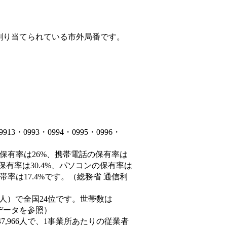
割り当てられている市外局番です。
0993・0994・0995・0996・
の保有率は26%、携帯電話の保有率は
保有率は30.4%、パソコンの保有率は
率は17.4%です。（総務省 通信利
,055人）で全国24位です。世帯数は
態データを参照）
7,966人で、1事業所あたりの従業者