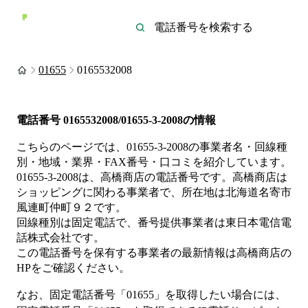
01655
0165532008
電話番号
0165532008/01655-3-2008
の情報
こちらのページでは、
01655-3-2008
の事業者名・回線種
別・地域・業界・FAX番号・口コミを紹介しています。
01655-3-2008
は、
高橋商店
の電話番号です。
高橋商店は
ショッピング
に関わる事業者
で、所在地は北海道名寄市
風連町仲町９２
です。
回線種別は
固定電話
で、番号提供事業者は
東日本電信電
話株式会社
です。
この電話番号を保有する事業者の最新情報は
高橋商店
の
HP
をご確認ください。
なお、固定電話番号「
01655
」を取得したい場合には、