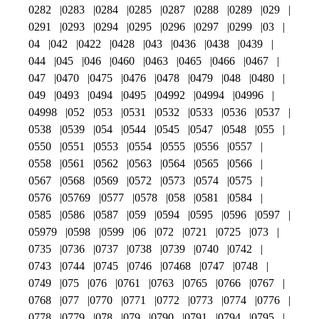
0282
0283
0284
0285
0287
0288
0289
029
0291
0293
0294
0295
0296
0297
0299
03
04
042
0422
0428
043
0436
0438
0439
044
045
046
0460
0463
0465
0466
0467
047
0470
0475
0476
0478
0479
048
0480
049
0493
0494
0495
04992
04994
04996
04998
052
053
0531
0532
0533
0536
0537
0538
0539
054
0544
0545
0547
0548
055
0550
0551
0553
0554
0555
0556
0557
0558
0561
0562
0563
0564
0565
0566
0567
0568
0569
0572
0573
0574
0575
0576
05769
0577
0578
058
0581
0584
0585
0586
0587
059
0594
0595
0596
0597
05979
0598
0599
06
072
0721
0725
073
0735
0736
0737
0738
0739
0740
0742
0743
0744
0745
0746
07468
0747
0748
0749
075
076
0761
0763
0765
0766
0767
0768
077
0770
0771
0772
0773
0774
0776
0778
0779
078
079
0790
0791
0794
0795