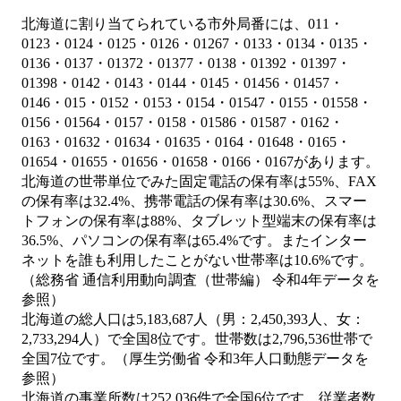
北海道に割り当てられている市外局番には、011・
0123・0124・0125・0126・01267・0133・0134・0135・
0136・0137・01372・01377・0138・01392・01397・
01398・0142・0143・0144・0145・01456・01457・
0146・015・0152・0153・0154・01547・0155・01558・
0156・01564・0157・0158・01586・01587・0162・
0163・01632・01634・01635・0164・01648・0165・
01654・01655・01656・01658・0166・0167があります。
北海道の世帯単位でみた固定電話の保有率は55%、FAX
の保有率は32.4%、携帯電話の保有率は30.6%、スマー
トフォンの保有率は88%、タブレット型端末の保有率は
36.5%、パソコンの保有率は65.4%です。またインター
ネットを誰も利用したことがない世帯率は10.6%です。
（総務省 通信利用動向調査（世帯編） 令和4年データを
参照）
北海道の総人口は5,183,687人（男：2,450,393人、女：
2,733,294人）で全国8位です。世帯数は2,796,536世帯で
全国7位です。（厚生労働省 令和3年人口動態データを
参照）
北海道の事業所数は252,036件で全国6位です。従業者数