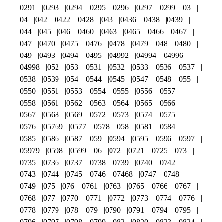
0291
0293
0294
0295
0296
0297
0299
03
04
042
0422
0428
043
0436
0438
0439
044
045
046
0460
0463
0465
0466
0467
047
0470
0475
0476
0478
0479
048
0480
049
0493
0494
0495
04992
04994
04996
04998
052
053
0531
0532
0533
0536
0537
0538
0539
054
0544
0545
0547
0548
055
0550
0551
0553
0554
0555
0556
0557
0558
0561
0562
0563
0564
0565
0566
0567
0568
0569
0572
0573
0574
0575
0576
05769
0577
0578
058
0581
0584
0585
0586
0587
059
0594
0595
0596
0597
05979
0598
0599
06
072
0721
0725
073
0735
0736
0737
0738
0739
0740
0742
0743
0744
0745
0746
07468
0747
0748
0749
075
076
0761
0763
0765
0766
0767
0768
077
0770
0771
0772
0773
0774
0776
0778
0779
078
079
0790
0791
0794
0795
0796
0797
0798
0799
082
0820
0823
0824