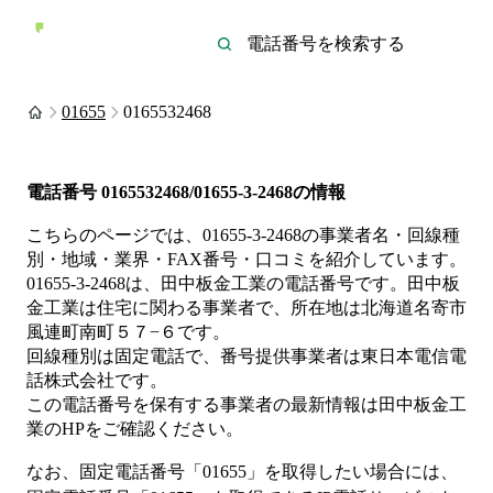
01655
0165532468
電話番号
0165532468/01655-3-2468
の情報
こちらのページでは、
01655-3-2468
の事業者名・回線種
別・地域・業界・FAX番号・口コミを紹介しています。
01655-3-2468
は、
田中板金工業
の電話番号です。
田中板
金工業は
住宅
に関わる事業者
で、所在地は北海道名寄市
風連町南町５７−６
です。
回線種別は
固定電話
で、番号提供事業者は
東日本電信電
話株式会社
です。
この電話番号を保有する事業者の最新情報は
田中板金工
業
のHP
をご確認ください。
なお、固定電話番号「
01655
」を取得したい場合には、