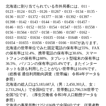
北海道に割り当てられている市外局番には、011・
0123・0124・0125・0126・01267・0133・0134・0135・
0136・0137・01372・01377・0138・01392・01397・
01398・0142・0143・0144・0145・01456・01457・
0146・015・0152・0153・0154・01547・0155・01558・
0156・01564・0157・0158・01586・01587・0162・
0163・01632・01634・01635・0164・01648・0165・
01654・01655・01656・01658・0166・0167があります。
北海道の世帯単位でみた固定電話の保有率は55%、FAX
の保有率は32.4%、携帯電話の保有率は30.6%、スマー
トフォンの保有率は88%、タブレット型端末の保有率は
36.5%、パソコンの保有率は65.4%です。またインター
ネットを誰も利用したことがない世帯率は10.6%です。
（総務省 通信利用動向調査（世帯編） 令和4年データを
参照）
北海道の総人口は5,183,687人（男：2,450,393人、女：
2,733,294人）で全国8位です。世帯数は2,796,536世帯で
全国7位です。（厚生労働省 令和3年人口動態データを
参照）
北海道の事業所数は252,036件で全国6位です。従業者数