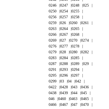
0246
0247
0248
025
0250
0254
0255
0256
0257
0258
0259
026
0260
0261
0263
0264
0265
0266
0267
0268
0269
027
0270
0274
0276
0277
0278
0279
028
0280
0282
0283
0284
0285
0287
0288
0289
029
0291
0293
0294
0295
0296
0297
0299
03
04
042
0422
0428
043
0436
0438
0439
044
045
046
0460
0463
0465
0466
0467
047
0470