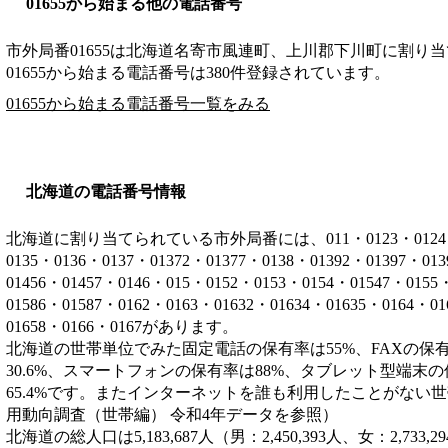
01655から始まる他の電話番号
市外局番
01655
は
北海道名寄市風連町、上川郡下川町
に割り当
01655から始まる電話番号は380件登録されています。
01655から始まる電話番号一覧をみる
北海道の電話番号情報
北海道に割り当てられている市外局番には、011・0123・0124・012
0135・0136・0137・01372・01377・0138・01392・01397・01
01456・01457・0146・015・0152・0153・0154・01547・0155
01586・01587・0162・0163・01632・01634・01635・0164・0
01658・0166・0167があります。
北海道の世帯単位でみた固定電話の保有率は55%、FAXの保有
30.6%、スマートフォンの保有率は88%、タブレット型端末の
65.4%です。またインターネットを誰も利用したことがない世帯
用動向調査（世帯編） 令和4年データを参照）
北海道の総人口は5,183,687人（男：2,450,393人、女：2,7