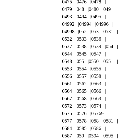
0475
0476
0478
0479
048
0480
049
0493
0494
0495
04992
04994
04996
04998
052
053
0531
0532
0533
0536
0537
0538
0539
054
0544
0545
0547
0548
055
0550
0551
0553
0554
0555
0556
0557
0558
0561
0562
0563
0564
0565
0566
0567
0568
0569
0572
0573
0574
0575
0576
05769
0577
0578
058
0581
0584
0585
0586
0587
059
0594
0595