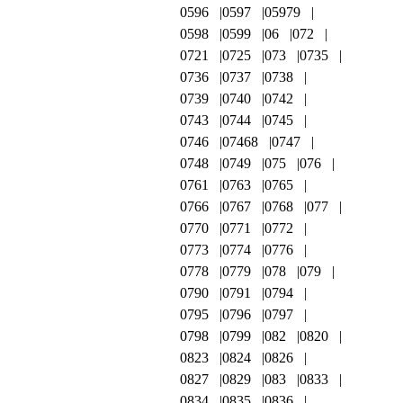
0596
0597
05979
0598
0599
06
072
0721
0725
073
0735
0736
0737
0738
0739
0740
0742
0743
0744
0745
0746
07468
0747
0748
0749
075
076
0761
0763
0765
0766
0767
0768
077
0770
0771
0772
0773
0774
0776
0778
0779
078
079
0790
0791
0794
0795
0796
0797
0798
0799
082
0820
0823
0824
0826
0827
0829
083
0833
0834
0835
0836