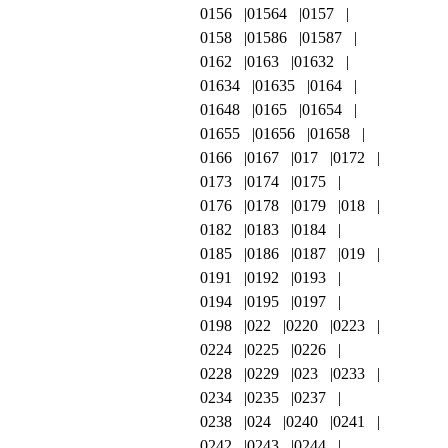
0156
01564
0157
0158
01586
01587
0162
0163
01632
01634
01635
0164
01648
0165
01654
01655
01656
01658
0166
0167
017
0172
0173
0174
0175
0176
0178
0179
018
0182
0183
0184
0185
0186
0187
019
0191
0192
0193
0194
0195
0197
0198
022
0220
0223
0224
0225
0226
0228
0229
023
0233
0234
0235
0237
0238
024
0240
0241
0242
0243
0244