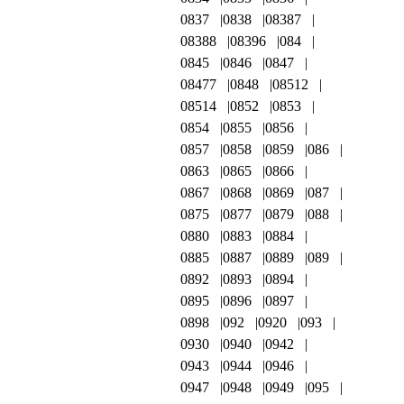
0837
0838
08387
08388
08396
084
0845
0846
0847
08477
0848
08512
08514
0852
0853
0854
0855
0856
0857
0858
0859
086
0863
0865
0866
0867
0868
0869
087
0875
0877
0879
088
0880
0883
0884
0885
0887
0889
089
0892
0893
0894
0895
0896
0897
0898
092
0920
093
0930
0940
0942
0943
0944
0946
0947
0948
0949
095