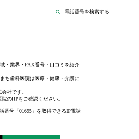
域・業界・FAX番号・口コミを紹介
まち歯科医院は
医療・健康・介護
に
式会社
です。
医院
のHP
をご確認ください。
話番号「
01655
」を取得できるIP電話