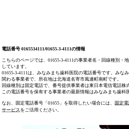
電話番号
0165534111/01655-3-4111
の情報
こちらのページでは、
01655-3-4111
の事業者名・回線種別・地
しています。
01655-3-4111
は、
みなみまち歯科医院
の電話番号です。
みなみ
関わる事業者
で、所在地は北海道名寄市風連町南町
です。
回線種別は
固定電話
で、番号提供事業者は
東日本電信電話株
この電話番号を保有する事業者の最新情報は
みなみまち歯科
なお、固定電話番号「
01655
」を取得したい場合には、
固定電
サービス
をご活用ください。