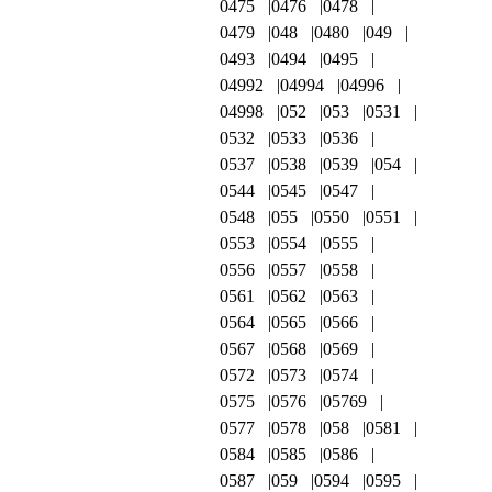
0475
0476
0478
0479
048
0480
049
0493
0494
0495
04992
04994
04996
04998
052
053
0531
0532
0533
0536
0537
0538
0539
054
0544
0545
0547
0548
055
0550
0551
0553
0554
0555
0556
0557
0558
0561
0562
0563
0564
0565
0566
0567
0568
0569
0572
0573
0574
0575
0576
05769
0577
0578
058
0581
0584
0585
0586
0587
059
0594
0595