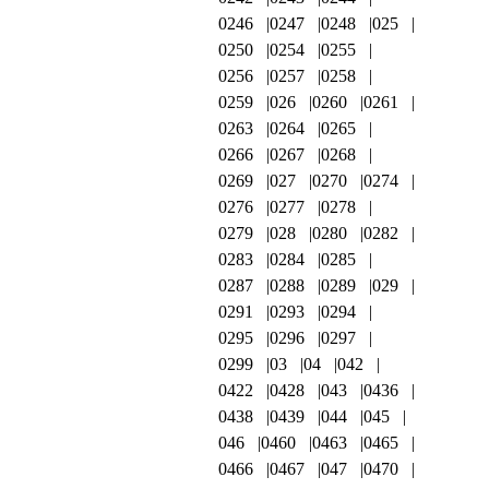
0246
0247
0248
025
0250
0254
0255
0256
0257
0258
0259
026
0260
0261
0263
0264
0265
0266
0267
0268
0269
027
0270
0274
0276
0277
0278
0279
028
0280
0282
0283
0284
0285
0287
0288
0289
029
0291
0293
0294
0295
0296
0297
0299
03
04
042
0422
0428
043
0436
0438
0439
044
045
046
0460
0463
0465
0466
0467
047
0470