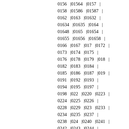
0156
01564
0157
0158
01586
01587
0162
0163
01632
01634
01635
0164
01648
0165
01654
01655
01656
01658
0166
0167
017
0172
0173
0174
0175
0176
0178
0179
018
0182
0183
0184
0185
0186
0187
019
0191
0192
0193
0194
0195
0197
0198
022
0220
0223
0224
0225
0226
0228
0229
023
0233
0234
0235
0237
0238
024
0240
0241
0242
0243
0244