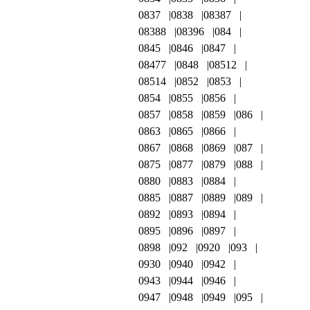
0837
0838
08387
08388
08396
084
0845
0846
0847
08477
0848
08512
08514
0852
0853
0854
0855
0856
0857
0858
0859
086
0863
0865
0866
0867
0868
0869
087
0875
0877
0879
088
0880
0883
0884
0885
0887
0889
089
0892
0893
0894
0895
0896
0897
0898
092
0920
093
0930
0940
0942
0943
0944
0946
0947
0948
0949
095