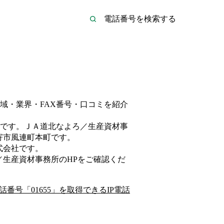
域・業界・FAX番号・口コミを紹介
です。
ＪＡ道北なよろ／生産資材事
寄市風連町本町
です。
式会社
です。
／生産資材事務所
のHP
をご確認くだ
話番号「
01655
」を取得できるIP電話