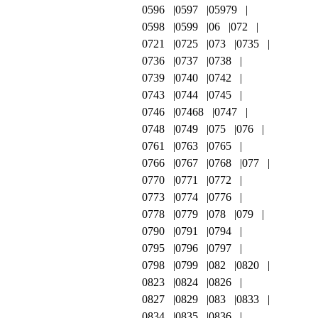
0596
0597
05979
0598
0599
06
072
0721
0725
073
0735
0736
0737
0738
0739
0740
0742
0743
0744
0745
0746
07468
0747
0748
0749
075
076
0761
0763
0765
0766
0767
0768
077
0770
0771
0772
0773
0774
0776
0778
0779
078
079
0790
0791
0794
0795
0796
0797
0798
0799
082
0820
0823
0824
0826
0827
0829
083
0833
0834
0835
0836