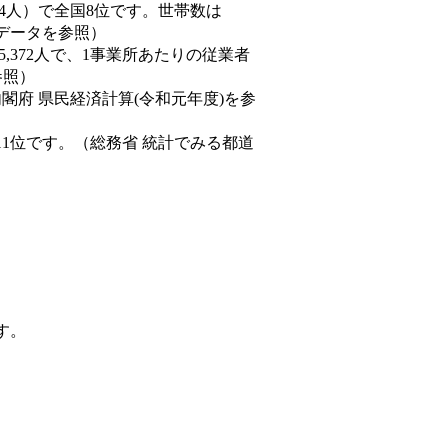
33,294人）で全国8位です。世帯数は
態データを参照）
45,372人で、1事業所あたりの従業者
参照）
内閣府 県民経済計算(令和元年度)を参
11位です。（総務省 統計でみる都道
す。