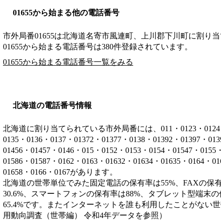
01655から始まる他の電話番号
市外局番
01655
は
北海道名寄市風連町、上川郡下川町
に割り当
01655から始まる電話番号は380件登録されています。
01655から始まる電話番号一覧をみる
北海道の電話番号情報
北海道に割り当てられている市外局番には、011・0123・0124・012
0135・0136・0137・01372・01377・0138・01392・01397・01
01456・01457・0146・015・0152・0153・0154・01547・0155
01586・01587・0162・0163・01632・01634・01635・0164・0
01658・0166・0167があります。
北海道の世帯単位でみた固定電話の保有率は55%、FAXの保有
30.6%、スマートフォンの保有率は88%、タブレット型端末の
65.4%です。またインターネットを誰も利用したことがない世帯
用動向調査（世帯編） 令和4年データを参照）