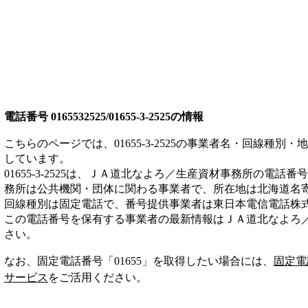
電話番号
0165532525/01655-3-2525
の情報
こちらのページでは、
01655-3-2525
の事業者名・回線種別・地
しています。
01655-3-2525
は、
ＪＡ道北なよろ／生産資材事務所
の電話番号
務所は
公共機関・団体
に関わる事業者
で、所在地は北海道名
回線種別は
固定電話
で、番号提供事業者は
東日本電信電話株
この電話番号を保有する事業者の最新情報は
ＪＡ道北なよろ
さい。
なお、固定電話番号「
01655
」を取得したい場合には、
固定電
サービス
をご活用ください。