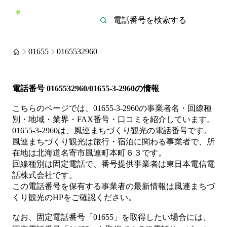
01655
0165532960
電話番号
0165532960/01655-3-2960
の情報
こちらのページでは、
01655-3-2960
の事業者名・回線種
別・地域・業界・FAX番号・口コミを紹介しています。
01655-3-2960
は、
風連まちづくり観光
の電話番号です。
風連まちづくり観光は
旅行・宿泊
に関わる事業者
で、所
在地は北海道名寄市風連町本町６３
です。
回線種別は
固定電話
で、番号提供事業者は
東日本電信電
話株式会社
です。
この電話番号を保有する事業者の最新情報は
風連まちづ
くり観光
のHP
をご確認ください。
なお、固定電話番号「
01655
」を取得したい場合には、