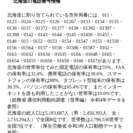
北海道の電話番号情報
北海道に割り当てられている市外局番には、011・
0123・0124・0125・0126・01267・0133・0134・0135・
0136・0137・01372・01377・0138・01392・01397・
01398・0142・0143・0144・0145・01456・01457・
0146・015・0152・0153・0154・01547・0155・01558・
0156・01564・0157・0158・01586・01587・0162・
0163・01632・01634・01635・0164・01648・0165・
01654・01655・01656・01658・0166・0167があります。
北海道の世帯単位でみた固定電話の保有率は55%、FAX
の保有率は32.4%、携帯電話の保有率は30.6%、スマー
トフォンの保有率は88%、タブレット型端末の保有率は
36.5%、パソコンの保有率は65.4%です。またインター
ネットを誰も利用したことがない世帯率は10.6%です。
（総務省 通信利用動向調査（世帯編） 令和4年データを
参照）
北海道の総人口は5,183,687人（男：2,450,393人、女：
2,733,294人）で全国8位です。世帯数は2,796,536世帯で
全国7位です。（厚生労働省 令和3年人口動態データを
参照）