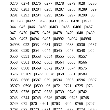
0270
0274
0276
0277
0278
0279
028
0280
0282
0283
0284
0285
0287
0288
0289
029
0291
0293
0294
0295
0296
0297
0299
03
04
042
0422
0428
043
0436
0438
0439
044
045
046
0460
0463
0465
0466
0467
047
0470
0475
0476
0478
0479
048
0480
049
0493
0494
0495
04992
04994
04996
04998
052
053
0531
0532
0533
0536
0537
0538
0539
054
0544
0545
0547
0548
055
0550
0551
0553
0554
0555
0556
0557
0558
0561
0562
0563
0564
0565
0566
0567
0568
0569
0572
0573
0574
0575
0576
05769
0577
0578
058
0581
0584
0585
0586
0587
059
0594
0595
0596
0597
05979
0598
0599
06
072
0721
0725
073
0735
0736
0737
0738
0739
0740
0742
0743
0744
0745
0746
07468
0747
0748
0749
075
076
0761
0763
0765
0766
0767
0768
077
0770
0771
0772
0773
0774
0776