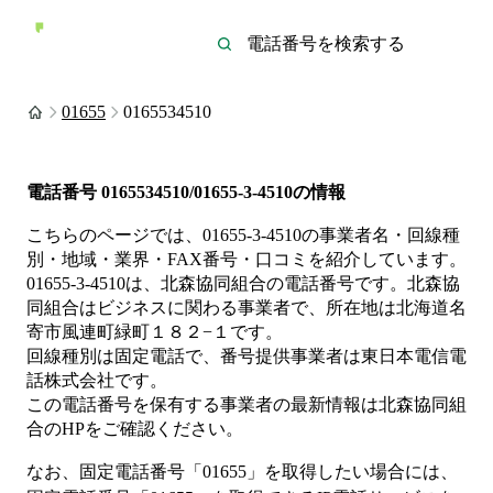
01655
0165534510
電話番号
0165534510/01655-3-4510
の情報
こちらのページでは、
01655-3-4510
の事業者名・回線種
別・地域・業界・FAX番号・口コミを紹介しています。
01655-3-4510
は、
北森協同組合
の電話番号です。
北森協
同組合は
ビジネス
に関わる事業者
で、所在地は北海道名
寄市風連町緑町１８２−１
です。
回線種別は
固定電話
で、番号提供事業者は
東日本電信電
話株式会社
です。
この電話番号を保有する事業者の最新情報は
北森協同組
合
のHP
をご確認ください。
なお、固定電話番号「
01655
」を取得したい場合には、