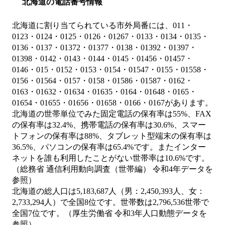
北海道の電話番号情報
北海道に割り当てられている市外局番には、011・
0123・0124・0125・0126・01267・0133・0134・0135・
0136・0137・01372・01377・0138・01392・01397・
01398・0142・0143・0144・0145・01456・01457・
0146・015・0152・0153・0154・01547・0155・01558・
0156・01564・0157・0158・01586・01587・0162・
0163・01632・01634・01635・0164・01648・0165・
01654・01655・01656・01658・0166・0167があります。
北海道の世帯単位でみた固定電話の保有率は55%、FAX
の保有率は32.4%、携帯電話の保有率は30.6%、スマー
トフォンの保有率は88%、タブレット型端末の保有率は
36.5%、パソコンの保有率は65.4%です。またインター
ネットを誰も利用したことがない世帯率は10.6%です。
（総務省 通信利用動向調査（世帯編） 令和4年データを
参照）
北海道の総人口は5,183,687人（男：2,450,393人、女：
2,733,294人）で全国8位です。世帯数は2,796,536世帯で
全国7位です。（厚生労働省 令和3年人口動態データを
参照）