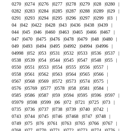
0270
0274
0276
0277
0278
0279
028
0280
0282
0283
0284
0285
0287
0288
0289
029
0291
0293
0294
0295
0296
0297
0299
03
04
042
0422
0428
043
0436
0438
0439
044
045
046
0460
0463
0465
0466
0467
047
0470
0475
0476
0478
0479
048
0480
049
0493
0494
0495
04992
04994
04996
04998
052
053
0531
0532
0533
0536
0537
0538
0539
054
0544
0545
0547
0548
055
0550
0551
0553
0554
0555
0556
0557
0558
0561
0562
0563
0564
0565
0566
0567
0568
0569
0572
0573
0574
0575
0576
05769
0577
0578
058
0581
0584
0585
0586
0587
059
0594
0595
0596
0597
05979
0598
0599
06
072
0721
0725
073
0735
0736
0737
0738
0739
0740
0742
0743
0744
0745
0746
07468
0747
0748
0749
075
076
0761
0763
0765
0766
0767
0768
077
0770
0771
0772
0773
0774
0776