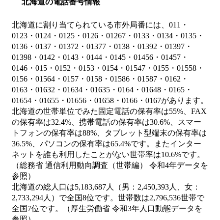
北海道の電話番号情報
北海道に割り当てられている市外局番には、011・
0123・0124・0125・0126・01267・0133・0134・0135・
0136・0137・01372・01377・0138・01392・01397・
01398・0142・0143・0144・0145・01456・01457・
0146・015・0152・0153・0154・01547・0155・01558・
0156・01564・0157・0158・01586・01587・0162・
0163・01632・01634・01635・0164・01648・0165・
01654・01655・01656・01658・0166・0167があります。
北海道の世帯単位でみた固定電話の保有率は55%、FAX
の保有率は32.4%、携帯電話の保有率は30.6%、スマー
トフォンの保有率は88%、タブレット型端末の保有率は
36.5%、パソコンの保有率は65.4%です。またインター
ネットを誰も利用したことがない世帯率は10.6%です。
（総務省 通信利用動向調査（世帯編） 令和4年データを
参照）
北海道の総人口は5,183,687人（男：2,450,393人、女：
2,733,294人）で全国8位です。世帯数は2,796,536世帯で
全国7位です。（厚生労働省 令和3年人口動態データを
参照）