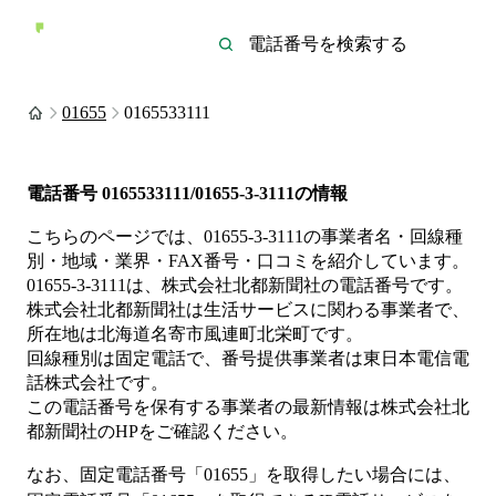
01655
0165533111
電話番号
0165533111/01655-3-3111
の情報
こちらのページでは、
01655-3-3111
の事業者名・回線種
別・地域・業界・FAX番号・口コミを紹介しています。
01655-3-3111
は、
株式会社北都新聞社
の電話番号です。
株式会社北都新聞社は
生活サービス
に関わる事業者
で、
所在地は北海道名寄市風連町北栄町
です。
回線種別は
固定電話
で、番号提供事業者は
東日本電信電
話株式会社
です。
この電話番号を保有する事業者の最新情報は
株式会社北
都新聞社
のHP
をご確認ください。
なお、固定電話番号「
01655
」を取得したい場合には、