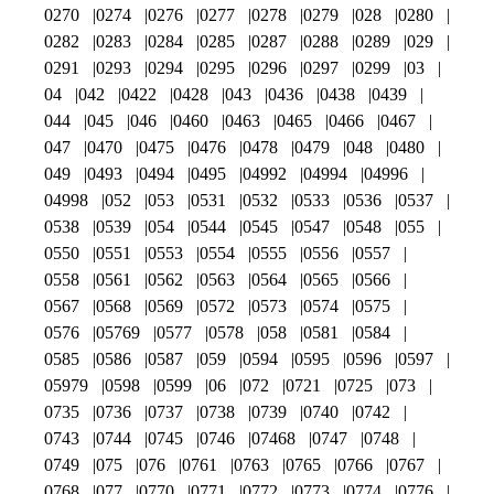
0270
0274
0276
0277
0278
0279
028
0280
0282
0283
0284
0285
0287
0288
0289
029
0291
0293
0294
0295
0296
0297
0299
03
04
042
0422
0428
043
0436
0438
0439
044
045
046
0460
0463
0465
0466
0467
047
0470
0475
0476
0478
0479
048
0480
049
0493
0494
0495
04992
04994
04996
04998
052
053
0531
0532
0533
0536
0537
0538
0539
054
0544
0545
0547
0548
055
0550
0551
0553
0554
0555
0556
0557
0558
0561
0562
0563
0564
0565
0566
0567
0568
0569
0572
0573
0574
0575
0576
05769
0577
0578
058
0581
0584
0585
0586
0587
059
0594
0595
0596
0597
05979
0598
0599
06
072
0721
0725
073
0735
0736
0737
0738
0739
0740
0742
0743
0744
0745
0746
07468
0747
0748
0749
075
076
0761
0763
0765
0766
0767
0768
077
0770
0771
0772
0773
0774
0776