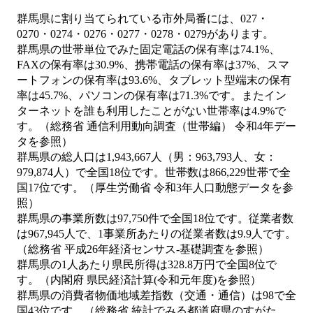
群馬県に割り当てられている市外局番には、027・
0270・0274・0276・0277・0278・0279があります。
群馬県の世帯単位でみた固定電話の保有率は74.1%、
FAXの保有率は30.9%、携帯電話の保有率は37%、スマ
ートフォンの保有率は93.6%、タブレット型端末の保有
率は45.7%、パソコンの保有率は71.3%です。またイン
ターネットを誰も利用したことがない世帯率は4.9%で
す。（総務省 通信利用動向調査（世帯編） 令和4年デー
タを参照）
群馬県の総人口は1,943,667人（男：963,793人、女：
979,874人）で全国18位です。世帯数は866,229世帯で全
国17位です。（厚生労働省 令和3年人口動態データを参
照）
群馬県の事業所数は97,750件で全国18位です。従業者数
は967,945人で、1事業所あたりの従業者数は9.9人です。
（総務省 平成26年経済センサス‐基礎調査を参照）
群馬県の1人あたり県民所得は328.8万円で全国8位で
す。（内閣府 県民経済計算(令和元年度)を参照）
群馬県の消費者物価地域差指数（交通・通信）は98で全
国43位です。（総務省 統計でみる都道府県のすがた