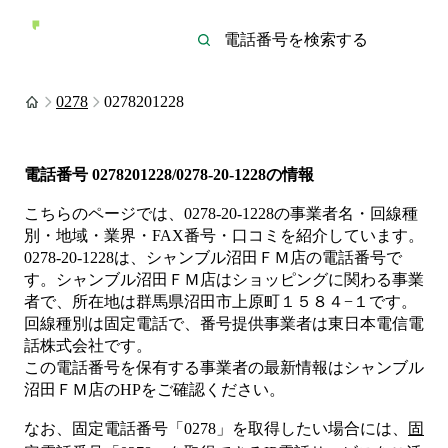
0278
0278201228
電話番号
0278201228/0278-20-1228
の情報
こちらのページでは、
0278-20-1228
の事業者名・回線種
別・地域・業界・FAX番号・口コミを紹介しています。
0278-20-1228
は、
シャンブル沼田ＦＭ店
の電話番号で
す。
シャンブル沼田ＦＭ店は
ショッピング
に関わる事業
者
で、所在地は群馬県沼田市上原町１５８４−１
です。
回線種別は
固定電話
で、番号提供事業者は
東日本電信電
話株式会社
です。
この電話番号を保有する事業者の最新情報は
シャンブル
沼田ＦＭ店
のHP
をご確認ください。
なお、固定電話番号「
0278
」を取得したい場合には、
固