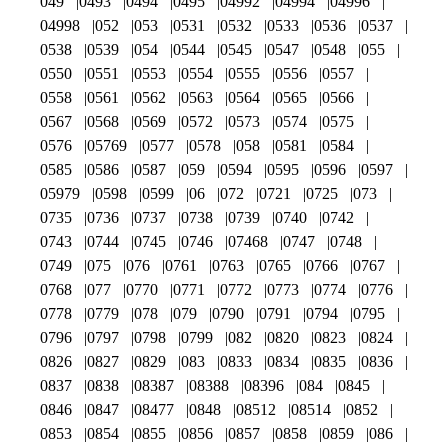
049
0493
0494
0495
04992
04994
04996
04998
052
053
0531
0532
0533
0536
0537
0538
0539
054
0544
0545
0547
0548
055
0550
0551
0553
0554
0555
0556
0557
0558
0561
0562
0563
0564
0565
0566
0567
0568
0569
0572
0573
0574
0575
0576
05769
0577
0578
058
0581
0584
0585
0586
0587
059
0594
0595
0596
0597
05979
0598
0599
06
072
0721
0725
073
0735
0736
0737
0738
0739
0740
0742
0743
0744
0745
0746
07468
0747
0748
0749
075
076
0761
0763
0765
0766
0767
0768
077
0770
0771
0772
0773
0774
0776
0778
0779
078
079
0790
0791
0794
0795
0796
0797
0798
0799
082
0820
0823
0824
0826
0827
0829
083
0833
0834
0835
0836
0837
0838
08387
08388
08396
084
0845
0846
0847
08477
0848
08512
08514
0852
0853
0854
0855
0856
0857
0858
0859
086