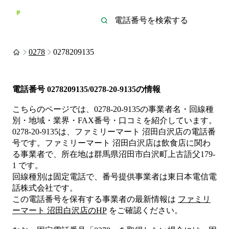
0278
0278209135
電話番号
0278209135/0278-20-9135
の情報
こちらのページでは、
0278-20-9135
の事業者名・回線種
別・地域・業界・FAX番号・口コミを紹介しています。
0278-20-9135
は、
ファミリーマート 沼田白沢店
の電話番
号です。
ファミリーマート 沼田白沢店は
飲食店
に関わ
る事業者
で、所在地は群馬県沼田市白沢町上古語父179-
1
です。
回線種別は
固定電話
で、番号提供事業者は
東日本電信電
話株式会社
です。
この電話番号を保有する事業者の最新情報は
ファミリ
ーマート 沼田白沢店
のHP
をご確認ください。