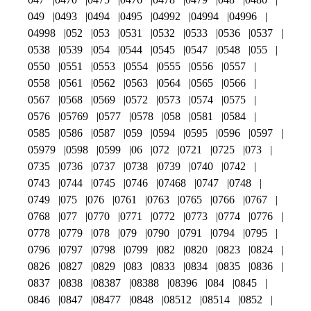
049
0493
0494
0495
04992
04994
04996
04998
052
053
0531
0532
0533
0536
0537
0538
0539
054
0544
0545
0547
0548
055
0550
0551
0553
0554
0555
0556
0557
0558
0561
0562
0563
0564
0565
0566
0567
0568
0569
0572
0573
0574
0575
0576
05769
0577
0578
058
0581
0584
0585
0586
0587
059
0594
0595
0596
0597
05979
0598
0599
06
072
0721
0725
073
0735
0736
0737
0738
0739
0740
0742
0743
0744
0745
0746
07468
0747
0748
0749
075
076
0761
0763
0765
0766
0767
0768
077
0770
0771
0772
0773
0774
0776
0778
0779
078
079
0790
0791
0794
0795
0796
0797
0798
0799
082
0820
0823
0824
0826
0827
0829
083
0833
0834
0835
0836
0837
0838
08387
08388
08396
084
0845
0846
0847
08477
0848
08512
08514
0852