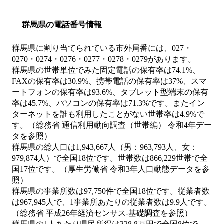
群馬県の電話番号情報
群馬県に割り当てられている市外局番には、027・
0270・0274・0276・0277・0278・0279があります。
群馬県の世帯単位でみた固定電話の保有率は74.1%、
FAXの保有率は30.9%、携帯電話の保有率は37%、スマ
ートフォンの保有率は93.6%、タブレット型端末の保有
率は45.7%、パソコンの保有率は71.3%です。またイン
ターネットを誰も利用したことがない世帯率は4.9%で
す。（総務省 通信利用動向調査（世帯編） 令和4年デー
タを参照）
群馬県の総人口は1,943,667人（男：963,793人、女：
979,874人）で全国18位です。世帯数は866,229世帯で全
国17位です。（厚生労働省 令和3年人口動態データを参
照）
群馬県の事業所数は97,750件で全国18位です。従業者数
は967,945人で、1事業所あたりの従業者数は9.9人です。
（総務省 平成26年経済センサス‐基礎調査を参照）