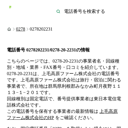
0278
0278202231
電話番号
0278202231/0278-20-2231
の情報
こちらのページでは、
0278-20-2231
の事業者名・回線種
別・地域・業界・FAX番号・口コミを紹介しています。
0278-20-2231
は、
上毛高原ファーム株式会社
の電話番号
です。
上毛高原ファーム株式会社は
旅行・宿泊
に関わる
事業者
で、所在地は群馬県利根郡みなかみ町月夜野１１
１３−１−２０１
です。
回線種別は
固定電話
で、番号提供事業者は
東日本電信電
話株式会社
です。
この電話番号を保有する事業者の最新情報は
上毛高原
ファーム株式会社
のHP
をご確認ください。