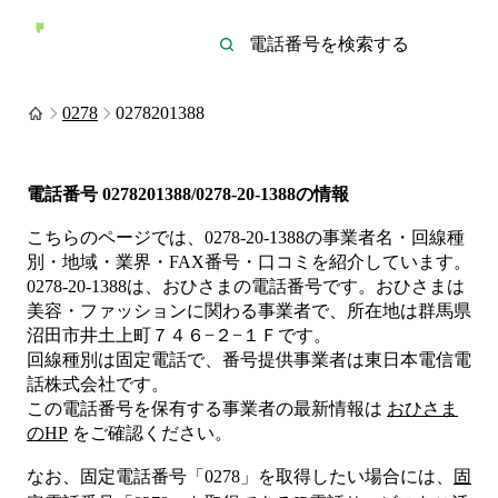
0278
0278201388
電話番号
0278201388/0278-20-1388
の情報
こちらのページでは、
0278-20-1388
の事業者名・回線種
別・地域・業界・FAX番号・口コミを紹介しています。
0278-20-1388
は、
おひさま
の電話番号です。
おひさまは
美容・ファッション
に関わる事業者
で、所在地は群馬県
沼田市井土上町７４６−２−１Ｆ
です。
回線種別は
固定電話
で、番号提供事業者は
東日本電信電
話株式会社
です。
この電話番号を保有する事業者の最新情報は
おひさま
のHP
をご確認ください。
なお、固定電話番号「
0278
」を取得したい場合には、
固