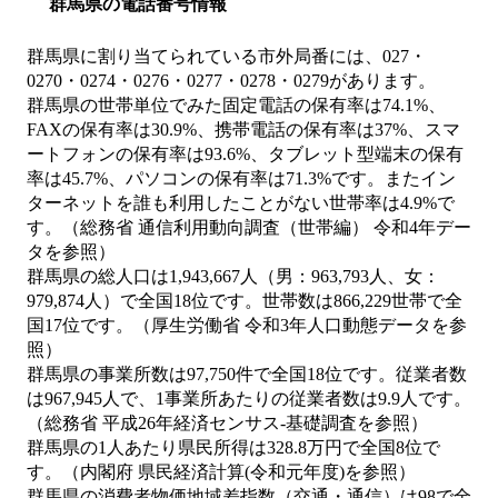
群馬県の電話番号情報
群馬県に割り当てられている市外局番には、027・
0270・0274・0276・0277・0278・0279があります。
群馬県の世帯単位でみた固定電話の保有率は74.1%、
FAXの保有率は30.9%、携帯電話の保有率は37%、スマ
ートフォンの保有率は93.6%、タブレット型端末の保有
率は45.7%、パソコンの保有率は71.3%です。またイン
ターネットを誰も利用したことがない世帯率は4.9%で
す。（総務省 通信利用動向調査（世帯編） 令和4年デー
タを参照）
群馬県の総人口は1,943,667人（男：963,793人、女：
979,874人）で全国18位です。世帯数は866,229世帯で全
国17位です。（厚生労働省 令和3年人口動態データを参
照）
群馬県の事業所数は97,750件で全国18位です。従業者数
は967,945人で、1事業所あたりの従業者数は9.9人です。
（総務省 平成26年経済センサス‐基礎調査を参照）
群馬県の1人あたり県民所得は328.8万円で全国8位で
す。（内閣府 県民経済計算(令和元年度)を参照）
群馬県の消費者物価地域差指数（交通・通信）は98で全