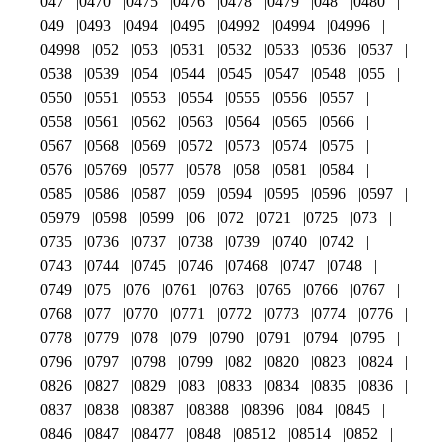
047
0470
0475
0476
0478
0479
048
0480
049
0493
0494
0495
04992
04994
04996
04998
052
053
0531
0532
0533
0536
0537
0538
0539
054
0544
0545
0547
0548
055
0550
0551
0553
0554
0555
0556
0557
0558
0561
0562
0563
0564
0565
0566
0567
0568
0569
0572
0573
0574
0575
0576
05769
0577
0578
058
0581
0584
0585
0586
0587
059
0594
0595
0596
0597
05979
0598
0599
06
072
0721
0725
073
0735
0736
0737
0738
0739
0740
0742
0743
0744
0745
0746
07468
0747
0748
0749
075
076
0761
0763
0765
0766
0767
0768
077
0770
0771
0772
0773
0774
0776
0778
0779
078
079
0790
0791
0794
0795
0796
0797
0798
0799
082
0820
0823
0824
0826
0827
0829
083
0833
0834
0835
0836
0837
0838
08387
08388
08396
084
0845
0846
0847
08477
0848
08512
08514
0852