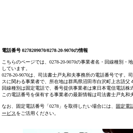
電話番号
0278209070/0278-20-9070
の情報
こちらのページでは、
0278-20-9070
の事業者名・回線種別・地
しています。
0278-20-9070
は、
司法書士戸丸和夫事務所
の電話番号です。
司
ス
に関わる事業者
で、所在地は群馬県沼田市白沢町上古語父
回線種別は
固定電話
で、番号提供事業者は
東日本電信電話株
この電話番号を保有する事業者の最新情報は
司法書士戸丸和
なお、固定電話番号「
0278
」を取得したい場合には、
固定電
ービス
をご活用ください。