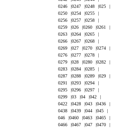
0246
0247
0248
025
0250
0254
0255
0256
0257
0258
0259
026
0260
0261
0263
0264
0265
0266
0267
0268
0269
027
0270
0274
0276
0277
0278
0279
028
0280
0282
0283
0284
0285
0287
0288
0289
029
0291
0293
0294
0295
0296
0297
0299
03
04
042
0422
0428
043
0436
0438
0439
044
045
046
0460
0463
0465
0466
0467
047
0470