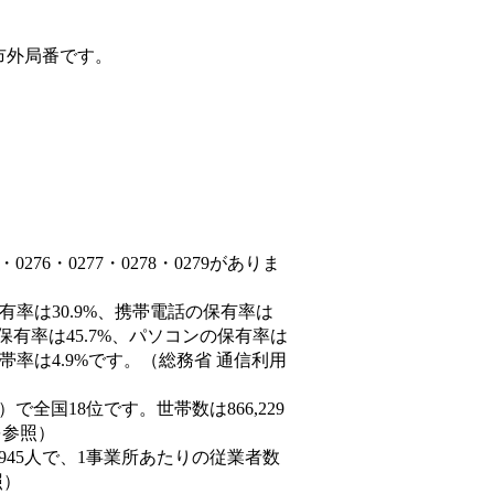
市外局番です。
76・0277・0278・0279がありま
有率は30.9%、携帯電話の保有率は
保有率は45.7%、パソコンの保有率は
帯率は4.9%です。（総務省 通信利用
4人）で全国18位です。世帯数は866,229
を参照）
,945人で、1事業所あたりの従業者数
照）