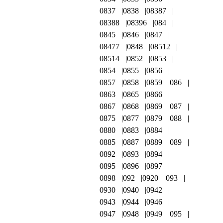
0837
0838
08387
08388
08396
084
0845
0846
0847
08477
0848
08512
08514
0852
0853
0854
0855
0856
0857
0858
0859
086
0863
0865
0866
0867
0868
0869
087
0875
0877
0879
088
0880
0883
0884
0885
0887
0889
089
0892
0893
0894
0895
0896
0897
0898
092
0920
093
0930
0940
0942
0943
0944
0946
0947
0948
0949
095