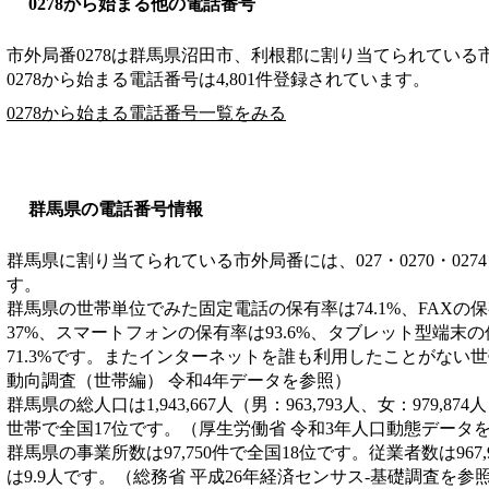
0278から始まる他の電話番号
市外局番
0278
は
群馬県沼田市、利根郡
に割り当てられている
0278から始まる電話番号は4,801件登録されています。
0278から始まる電話番号一覧をみる
群馬県の電話番号情報
群馬県に割り当てられている市外局番には、027・0270・0274・02
す。
群馬県の世帯単位でみた固定電話の保有率は74.1%、FAXの保
37%、スマートフォンの保有率は93.6%、タブレット型端末の
71.3%です。またインターネットを誰も利用したことがない世
動向調査（世帯編） 令和4年データを参照）
群馬県の総人口は1,943,667人（男：963,793人、女：979,87
世帯で全国17位です。（厚生労働省 令和3年人口動態データ
群馬県の事業所数は97,750件で全国18位です。従業者数は967
は9.9人です。（総務省 平成26年経済センサス‐基礎調査を参