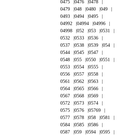
0475
0476
0478
0479
048
0480
049
0493
0494
0495
04992
04994
04996
04998
052
053
0531
0532
0533
0536
0537
0538
0539
054
0544
0545
0547
0548
055
0550
0551
0553
0554
0555
0556
0557
0558
0561
0562
0563
0564
0565
0566
0567
0568
0569
0572
0573
0574
0575
0576
05769
0577
0578
058
0581
0584
0585
0586
0587
059
0594
0595