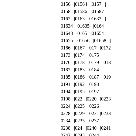
0156
01564
0157
0158
01586
01587
0162
0163
01632
01634
01635
0164
01648
0165
01654
01655
01656
01658
0166
0167
017
0172
0173
0174
0175
0176
0178
0179
018
0182
0183
0184
0185
0186
0187
019
0191
0192
0193
0194
0195
0197
0198
022
0220
0223
0224
0225
0226
0228
0229
023
0233
0234
0235
0237
0238
024
0240
0241
0242
0243
0244