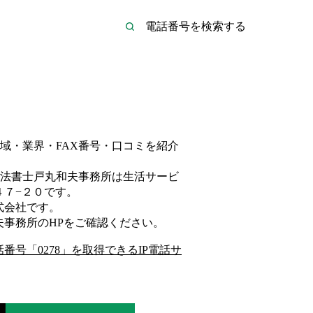
域・業界・FAX番号・口コミを紹介
法書士戸丸和夫事務所は
生活サービ
４７−２０
です。
式会社
です。
夫事務所
のHP
をご確認ください。
話番号「
0278
」を取得できるIP電話サ