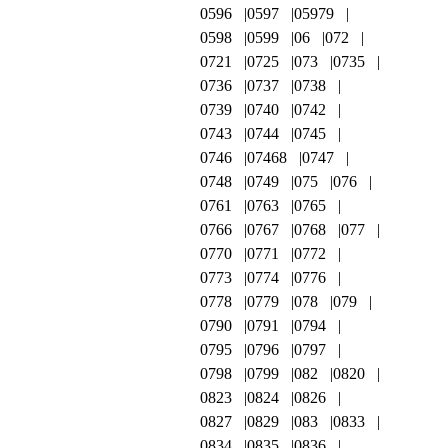
0596
0597
05979
0598
0599
06
072
0721
0725
073
0735
0736
0737
0738
0739
0740
0742
0743
0744
0745
0746
07468
0747
0748
0749
075
076
0761
0763
0765
0766
0767
0768
077
0770
0771
0772
0773
0774
0776
0778
0779
078
079
0790
0791
0794
0795
0796
0797
0798
0799
082
0820
0823
0824
0826
0827
0829
083
0833
0834
0835
0836