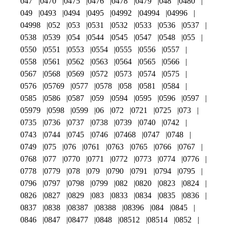
047
0470
0475
0476
0478
0479
048
0480
049
0493
0494
0495
04992
04994
04996
04998
052
053
0531
0532
0533
0536
0537
0538
0539
054
0544
0545
0547
0548
055
0550
0551
0553
0554
0555
0556
0557
0558
0561
0562
0563
0564
0565
0566
0567
0568
0569
0572
0573
0574
0575
0576
05769
0577
0578
058
0581
0584
0585
0586
0587
059
0594
0595
0596
0597
05979
0598
0599
06
072
0721
0725
073
0735
0736
0737
0738
0739
0740
0742
0743
0744
0745
0746
07468
0747
0748
0749
075
076
0761
0763
0765
0766
0767
0768
077
0770
0771
0772
0773
0774
0776
0778
0779
078
079
0790
0791
0794
0795
0796
0797
0798
0799
082
0820
0823
0824
0826
0827
0829
083
0833
0834
0835
0836
0837
0838
08387
08388
08396
084
0845
0846
0847
08477
0848
08512
08514
0852