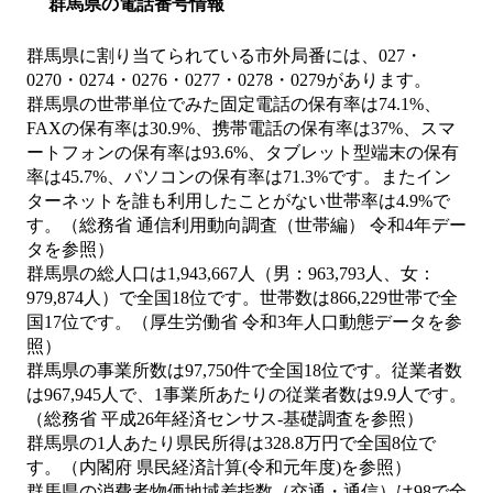
群馬県の電話番号情報
群馬県に割り当てられている市外局番には、027・
0270・0274・0276・0277・0278・0279があります。
群馬県の世帯単位でみた固定電話の保有率は74.1%、
FAXの保有率は30.9%、携帯電話の保有率は37%、スマ
ートフォンの保有率は93.6%、タブレット型端末の保有
率は45.7%、パソコンの保有率は71.3%です。またイン
ターネットを誰も利用したことがない世帯率は4.9%で
す。（総務省 通信利用動向調査（世帯編） 令和4年デー
タを参照）
群馬県の総人口は1,943,667人（男：963,793人、女：
979,874人）で全国18位です。世帯数は866,229世帯で全
国17位です。（厚生労働省 令和3年人口動態データを参
照）
群馬県の事業所数は97,750件で全国18位です。従業者数
は967,945人で、1事業所あたりの従業者数は9.9人です。
（総務省 平成26年経済センサス‐基礎調査を参照）
群馬県の1人あたり県民所得は328.8万円で全国8位で
す。（内閣府 県民経済計算(令和元年度)を参照）
群馬県の消費者物価地域差指数（交通・通信）は98で全