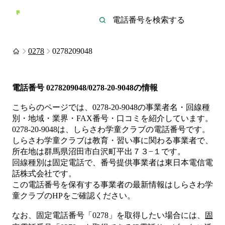
0278
0278209048
電話番号
0278209048/0278-20-9048
の情報
こちらのページでは、
0278-20-9048
の事業者名・回線種
別・地域・業界・FAX番号・口コミを紹介しています。
0278-20-9048
は、
しらさわ学童クラブ
の電話番号です。
しらさわ学童クラブは
教育・習い事
に関わる事業者
で、
所在地は群馬県沼田市白沢町平出７３−１
です。
回線種別は
固定電話
で、番号提供事業者は
東日本電信電
話株式会社
です。
この電話番号を保有する事業者の最新情報は
しらさわ学
童クラブ
のHP
をご確認ください。
なお、固定電話番号「
0278
」を取得したい場合には、
固