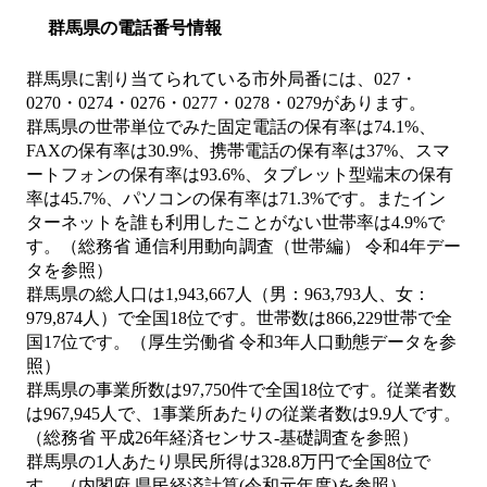
群馬県の電話番号情報
群馬県に割り当てられている市外局番には、027・
0270・0274・0276・0277・0278・0279があります。
群馬県の世帯単位でみた固定電話の保有率は74.1%、
FAXの保有率は30.9%、携帯電話の保有率は37%、スマ
ートフォンの保有率は93.6%、タブレット型端末の保有
率は45.7%、パソコンの保有率は71.3%です。またイン
ターネットを誰も利用したことがない世帯率は4.9%で
す。（総務省 通信利用動向調査（世帯編） 令和4年デー
タを参照）
群馬県の総人口は1,943,667人（男：963,793人、女：
979,874人）で全国18位です。世帯数は866,229世帯で全
国17位です。（厚生労働省 令和3年人口動態データを参
照）
群馬県の事業所数は97,750件で全国18位です。従業者数
は967,945人で、1事業所あたりの従業者数は9.9人です。
（総務省 平成26年経済センサス‐基礎調査を参照）
群馬県の1人あたり県民所得は328.8万円で全国8位で
す。（内閣府 県民経済計算(令和元年度)を参照）