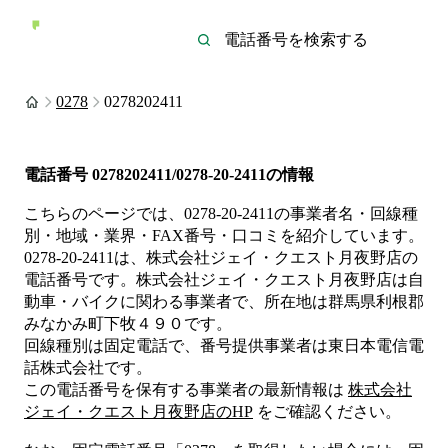
0278
0278202411
電話番号
0278202411/0278-20-2411
の情報
こちらのページでは、
0278-20-2411
の事業者名・回線種
別・地域・業界・FAX番号・口コミを紹介しています。
0278-20-2411
は、
株式会社ジェイ・クエスト月夜野店
の
電話番号です。
株式会社ジェイ・クエスト月夜野店は
自
動車・バイク
に関わる事業者
で、所在地は群馬県利根郡
みなかみ町下牧４９０
です。
回線種別は
固定電話
で、番号提供事業者は
東日本電信電
話株式会社
です。
この電話番号を保有する事業者の最新情報は
株式会社
ジェイ・クエスト月夜野店
のHP
をご確認ください。