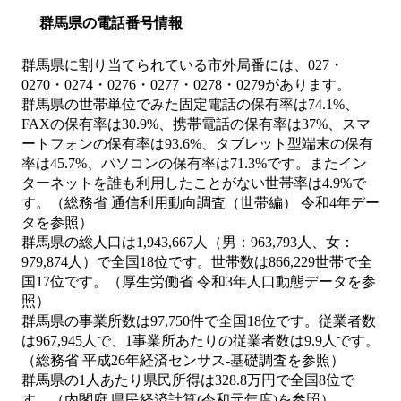
群馬県の電話番号情報
群馬県に割り当てられている市外局番には、027・
0270・0274・0276・0277・0278・0279があります。
群馬県の世帯単位でみた固定電話の保有率は74.1%、
FAXの保有率は30.9%、携帯電話の保有率は37%、スマ
ートフォンの保有率は93.6%、タブレット型端末の保有
率は45.7%、パソコンの保有率は71.3%です。またイン
ターネットを誰も利用したことがない世帯率は4.9%で
す。（総務省 通信利用動向調査（世帯編） 令和4年デー
タを参照）
群馬県の総人口は1,943,667人（男：963,793人、女：
979,874人）で全国18位です。世帯数は866,229世帯で全
国17位です。（厚生労働省 令和3年人口動態データを参
照）
群馬県の事業所数は97,750件で全国18位です。従業者数
は967,945人で、1事業所あたりの従業者数は9.9人です。
（総務省 平成26年経済センサス‐基礎調査を参照）
群馬県の1人あたり県民所得は328.8万円で全国8位で
す。（内閣府 県民経済計算(令和元年度)を参照）