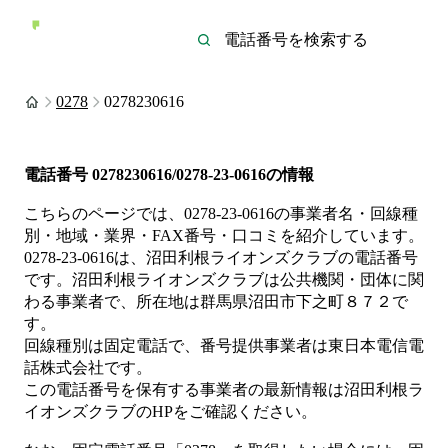
0278
0278230616
電話番号
0278230616/0278-23-0616
の情報
こちらのページでは、
0278-23-0616
の事業者名・回線種
別・地域・業界・FAX番号・口コミを紹介しています。
0278-23-0616
は、
沼田利根ライオンズクラブ
の電話番号
です。
沼田利根ライオンズクラブは
公共機関・団体
に関
わる事業者
で、所在地は群馬県沼田市下之町８７２
で
す。
回線種別は
固定電話
で、番号提供事業者は
東日本電信電
話株式会社
です。
この電話番号を保有する事業者の最新情報は
沼田利根ラ
イオンズクラブ
のHP
をご確認ください。