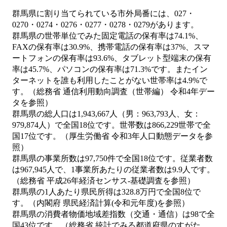
群馬県に割り当てられている市外局番には、027・
0270・0274・0276・0277・0278・0279があります。
群馬県の世帯単位でみた固定電話の保有率は74.1%、
FAXの保有率は30.9%、携帯電話の保有率は37%、スマ
ートフォンの保有率は93.6%、タブレット型端末の保有
率は45.7%、パソコンの保有率は71.3%です。またイン
ターネットを誰も利用したことがない世帯率は4.9%で
す。（総務省 通信利用動向調査（世帯編） 令和4年デー
タを参照）
群馬県の総人口は1,943,667人（男：963,793人、女：
979,874人）で全国18位です。世帯数は866,229世帯で全
国17位です。（厚生労働省 令和3年人口動態データを参
照）
群馬県の事業所数は97,750件で全国18位です。従業者数
は967,945人で、1事業所あたりの従業者数は9.9人です。
（総務省 平成26年経済センサス‐基礎調査を参照）
群馬県の1人あたり県民所得は328.8万円で全国8位で
す。（内閣府 県民経済計算(令和元年度)を参照）
群馬県の消費者物価地域差指数（交通・通信）は98で全
国43位です。（総務省 統計でみる都道府県のすがた