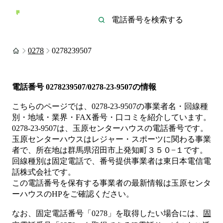
0278
0278239507
電話番号
0278239507/0278-23-9507
の情報
こちらのページでは、
0278-23-9507
の事業者名・回線種
別・地域・業界・FAX番号・口コミを紹介しています。
0278-23-9507
は、
玉原センターハウス
の電話番号です。
玉原センターハウスは
レジャー・スポーツ
に関わる事業
者
で、所在地は群馬県沼田市上発知町３５０−１
です。
回線種別は
固定電話
で、番号提供事業者は
東日本電信電
話株式会社
です。
この電話番号を保有する事業者の最新情報は
玉原センタ
ーハウス
のHP
をご確認ください。
なお、固定電話番号「
0278
」を取得したい場合には、
固