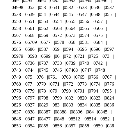
049
0493
0494
0495
04992
04994
04996
04998
052
053
0531
0532
0533
0536
0537
0538
0539
054
0544
0545
0547
0548
055
0550
0551
0553
0554
0555
0556
0557
0558
0561
0562
0563
0564
0565
0566
0567
0568
0569
0572
0573
0574
0575
0576
05769
0577
0578
058
0581
0584
0585
0586
0587
059
0594
0595
0596
0597
05979
0598
0599
06
072
0721
0725
073
0735
0736
0737
0738
0739
0740
0742
0743
0744
0745
0746
07468
0747
0748
0749
075
076
0761
0763
0765
0766
0767
0768
077
0770
0771
0772
0773
0774
0776
0778
0779
078
079
0790
0791
0794
0795
0796
0797
0798
0799
082
0820
0823
0824
0826
0827
0829
083
0833
0834
0835
0836
0837
0838
08387
08388
08396
084
0845
0846
0847
08477
0848
08512
08514
0852
0853
0854
0855
0856
0857
0858
0859
086