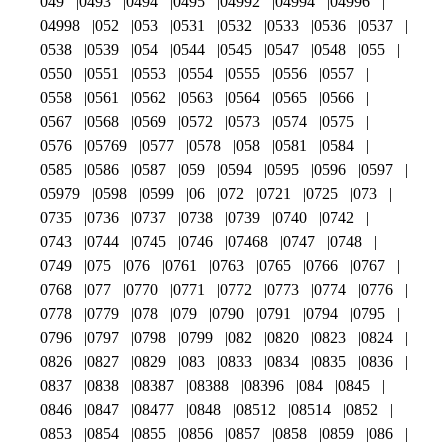
049
0493
0494
0495
04992
04994
04996
04998
052
053
0531
0532
0533
0536
0537
0538
0539
054
0544
0545
0547
0548
055
0550
0551
0553
0554
0555
0556
0557
0558
0561
0562
0563
0564
0565
0566
0567
0568
0569
0572
0573
0574
0575
0576
05769
0577
0578
058
0581
0584
0585
0586
0587
059
0594
0595
0596
0597
05979
0598
0599
06
072
0721
0725
073
0735
0736
0737
0738
0739
0740
0742
0743
0744
0745
0746
07468
0747
0748
0749
075
076
0761
0763
0765
0766
0767
0768
077
0770
0771
0772
0773
0774
0776
0778
0779
078
079
0790
0791
0794
0795
0796
0797
0798
0799
082
0820
0823
0824
0826
0827
0829
083
0833
0834
0835
0836
0837
0838
08387
08388
08396
084
0845
0846
0847
08477
0848
08512
08514
0852
0853
0854
0855
0856
0857
0858
0859
086