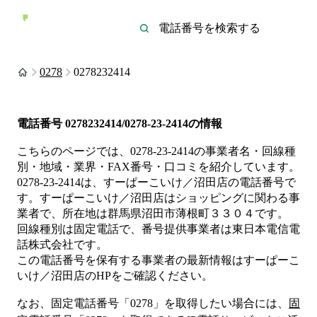
0278
0278232414
電話番号
0278232414/0278-23-2414
の情報
こちらのページでは、
0278-23-2414
の事業者名・回線種
別・地域・業界・FAX番号・口コミを紹介しています。
0278-23-2414
は、
すーぱーこいけ／沼田店
の電話番号で
す。
すーぱーこいけ／沼田店は
ショッピング
に関わる事
業者
で、所在地は群馬県沼田市薄根町３３０４
です。
回線種別は
固定電話
で、番号提供事業者は
東日本電信電
話株式会社
です。
この電話番号を保有する事業者の最新情報は
すーぱーこ
いけ／沼田店
のHP
をご確認ください。
なお、固定電話番号「
0278
」を取得したい場合には、
固