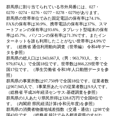
群馬県に割り当てられている市外局番には、027・
0270・0274・0276・0277・0278・0279があります。
群馬県の世帯単位でみた固定電話の保有率は74.1%、
FAXの保有率は30.9%、携帯電話の保有率は37%、スマ
ートフォンの保有率は93.6%、タブレット型端末の保有
率は45.7%、パソコンの保有率は71.3%です。またイン
ターネットを誰も利用したことがない世帯率は4.9%で
す。（総務省 通信利用動向調査（世帯編） 令和4年デー
タを参照）
群馬県の総人口は1,943,667人（男：963,793人、女：
979,874人）で全国18位です。世帯数は866,229世帯で全
国17位です。（厚生労働省 令和3年人口動態データを参
照）
群馬県の事業所数は97,750件で全国18位です。従業者数
は967,945人で、1事業所あたりの従業者数は9.9人です。
（総務省 平成26年経済センサス‐基礎調査を参照）
群馬県の1人あたり県民所得は328.8万円で全国8位で
す。（内閣府 県民経済計算(令和元年度)を参照）
群馬県の消費者物価地域差指数（交通・通信）は98で全
国43位です。（総務省 統計でみる都道府県のすがた