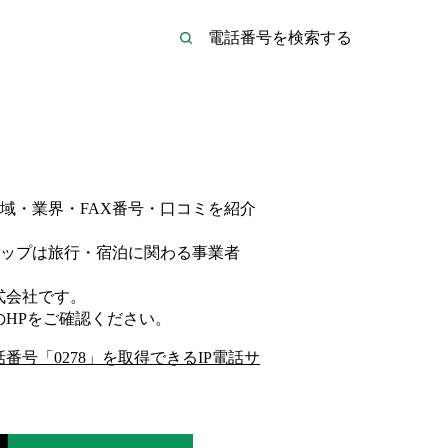
域・業界・FAX番号・口コミを紹介
ップは
旅行・宿泊
に関わる事業者
式会社
です。
のHP
をご確認ください。
話番号「
0278
」を取得できるIP電話サ