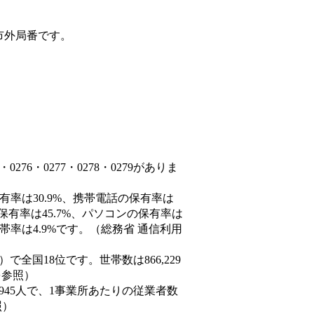
市外局番です。
76・0277・0278・0279がありま
有率は30.9%、携帯電話の保有率は
保有率は45.7%、パソコンの保有率は
帯率は4.9%です。（総務省 通信利用
4人）で全国18位です。世帯数は866,229
を参照）
,945人で、1事業所あたりの従業者数
照）