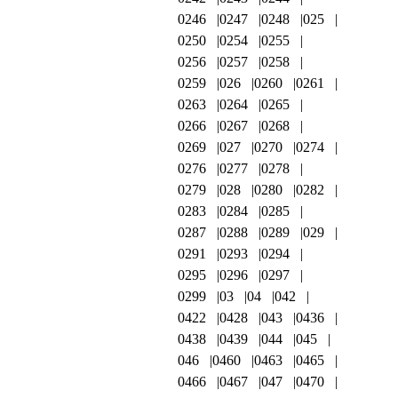
0246
0247
0248
025
0250
0254
0255
0256
0257
0258
0259
026
0260
0261
0263
0264
0265
0266
0267
0268
0269
027
0270
0274
0276
0277
0278
0279
028
0280
0282
0283
0284
0285
0287
0288
0289
029
0291
0293
0294
0295
0296
0297
0299
03
04
042
0422
0428
043
0436
0438
0439
044
045
046
0460
0463
0465
0466
0467
047
0470