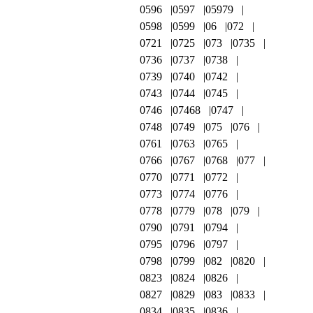
0596
0597
05979
0598
0599
06
072
0721
0725
073
0735
0736
0737
0738
0739
0740
0742
0743
0744
0745
0746
07468
0747
0748
0749
075
076
0761
0763
0765
0766
0767
0768
077
0770
0771
0772
0773
0774
0776
0778
0779
078
079
0790
0791
0794
0795
0796
0797
0798
0799
082
0820
0823
0824
0826
0827
0829
083
0833
0834
0835
0836