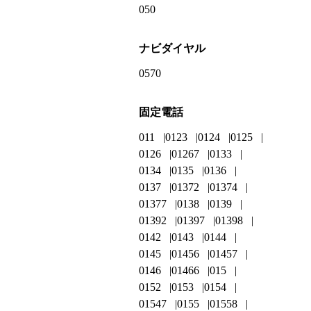
050
ナビダイヤル
0570
固定電話
011
0123
0124
0125
0126
01267
0133
0134
0135
0136
0137
01372
01374
01377
0138
0139
01392
01397
01398
0142
0143
0144
0145
01456
01457
0146
01466
015
0152
0153
0154
01547
0155
01558