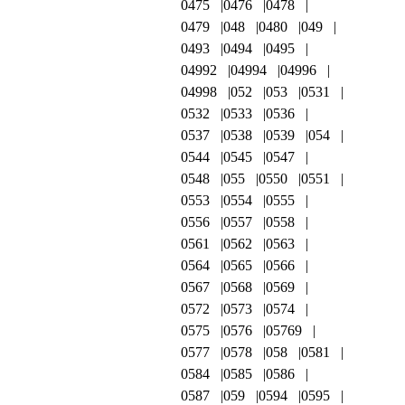
0475
0476
0478
0479
048
0480
049
0493
0494
0495
04992
04994
04996
04998
052
053
0531
0532
0533
0536
0537
0538
0539
054
0544
0545
0547
0548
055
0550
0551
0553
0554
0555
0556
0557
0558
0561
0562
0563
0564
0565
0566
0567
0568
0569
0572
0573
0574
0575
0576
05769
0577
0578
058
0581
0584
0585
0586
0587
059
0594
0595