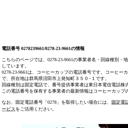
電話番号
0278239661/0278-23-9661
の情報
こちらのページでは、
0278-23-9661
の事業者名・回線種別・地
しています。
0278-23-9661
は、
コーヒーカップ
の電話番号です。
コーヒーカ
で、所在地は群馬県沼田市上発知町３５０−１
です。
回線種別は
固定電話
で、番号提供事業者は
東日本電信電話株
この電話番号を保有する事業者の最新情報は
コーヒーカップ
なお、固定電話番号「
0278
」を取得したい場合には、
固定電
ービス
をご活用ください。