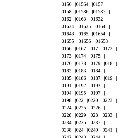
0156
01564
0157
0158
01586
01587
0162
0163
01632
01634
01635
0164
01648
0165
01654
01655
01656
01658
0166
0167
017
0172
0173
0174
0175
0176
0178
0179
018
0182
0183
0184
0185
0186
0187
019
0191
0192
0193
0194
0195
0197
0198
022
0220
0223
0224
0225
0226
0228
0229
023
0233
0234
0235
0237
0238
024
0240
0241
0242
0243
0244