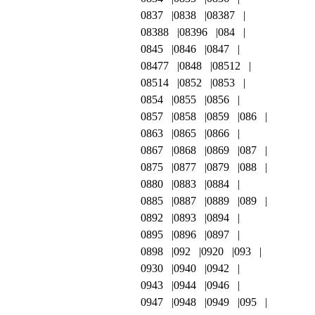
0837
0838
08387
08388
08396
084
0845
0846
0847
08477
0848
08512
08514
0852
0853
0854
0855
0856
0857
0858
0859
086
0863
0865
0866
0867
0868
0869
087
0875
0877
0879
088
0880
0883
0884
0885
0887
0889
089
0892
0893
0894
0895
0896
0897
0898
092
0920
093
0930
0940
0942
0943
0944
0946
0947
0948
0949
095