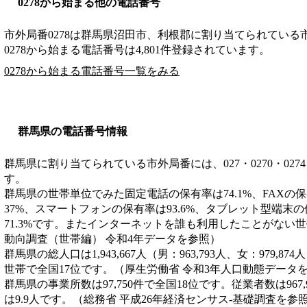
0278から始まる他の電話番号
市外局番
0278
は
群馬県沼田市、利根郡
に割り当てられている
0278から始まる電話番号は4,801件登録されています。
0278から始まる電話番号一覧をみる
群馬県の電話番号情報
群馬県に割り当てられている市外局番には、027・0270・0274・02
す。
群馬県の世帯単位でみた固定電話の保有率は74.1%、FAXの保
37%、スマートフォンの保有率は93.6%、タブレット型端末の
71.3%です。またインターネットを誰も利用したことがない世
動向調査（世帯編） 令和4年データを参照）
群馬県の総人口は1,943,667人（男：963,793人、女：979,87
世帯で全国17位です。（厚生労働省 令和3年人口動態データ
群馬県の事業所数は97,750件で全国18位です。従業者数は967
は9.9人です。（総務省 平成26年経済センサス‐基礎調査を参