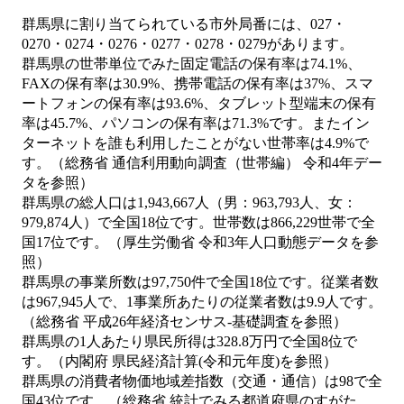
群馬県に割り当てられている市外局番には、027・
0270・0274・0276・0277・0278・0279があります。
群馬県の世帯単位でみた固定電話の保有率は74.1%、
FAXの保有率は30.9%、携帯電話の保有率は37%、スマ
ートフォンの保有率は93.6%、タブレット型端末の保有
率は45.7%、パソコンの保有率は71.3%です。またイン
ターネットを誰も利用したことがない世帯率は4.9%で
す。（総務省 通信利用動向調査（世帯編） 令和4年デー
タを参照）
群馬県の総人口は1,943,667人（男：963,793人、女：
979,874人）で全国18位です。世帯数は866,229世帯で全
国17位です。（厚生労働省 令和3年人口動態データを参
照）
群馬県の事業所数は97,750件で全国18位です。従業者数
は967,945人で、1事業所あたりの従業者数は9.9人です。
（総務省 平成26年経済センサス‐基礎調査を参照）
群馬県の1人あたり県民所得は328.8万円で全国8位で
す。（内閣府 県民経済計算(令和元年度)を参照）
群馬県の消費者物価地域差指数（交通・通信）は98で全
国43位です。（総務省 統計でみる都道府県のすがた