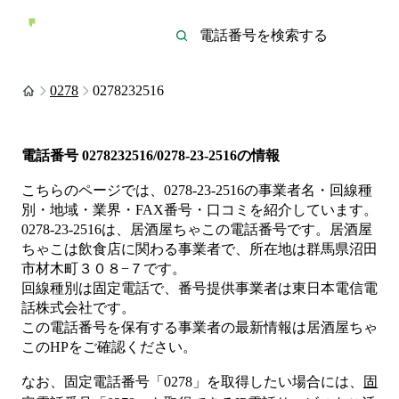
0278
0278232516
電話番号
0278232516/0278-23-2516
の情報
こちらのページでは、
0278-23-2516
の事業者名・回線種
別・地域・業界・FAX番号・口コミを紹介しています。
0278-23-2516
は、
居酒屋ちゃこ
の電話番号です。
居酒屋
ちゃこは
飲食店
に関わる事業者
で、所在地は群馬県沼田
市材木町３０８−７
です。
回線種別は
固定電話
で、番号提供事業者は
東日本電信電
話株式会社
です。
この電話番号を保有する事業者の最新情報は
居酒屋ちゃ
こ
のHP
をご確認ください。
なお、固定電話番号「
0278
」を取得したい場合には、
固