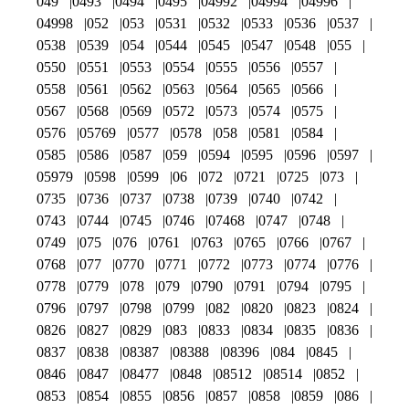
049
0493
0494
0495
04992
04994
04996
04998
052
053
0531
0532
0533
0536
0537
0538
0539
054
0544
0545
0547
0548
055
0550
0551
0553
0554
0555
0556
0557
0558
0561
0562
0563
0564
0565
0566
0567
0568
0569
0572
0573
0574
0575
0576
05769
0577
0578
058
0581
0584
0585
0586
0587
059
0594
0595
0596
0597
05979
0598
0599
06
072
0721
0725
073
0735
0736
0737
0738
0739
0740
0742
0743
0744
0745
0746
07468
0747
0748
0749
075
076
0761
0763
0765
0766
0767
0768
077
0770
0771
0772
0773
0774
0776
0778
0779
078
079
0790
0791
0794
0795
0796
0797
0798
0799
082
0820
0823
0824
0826
0827
0829
083
0833
0834
0835
0836
0837
0838
08387
08388
08396
084
0845
0846
0847
08477
0848
08512
08514
0852
0853
0854
0855
0856
0857
0858
0859
086