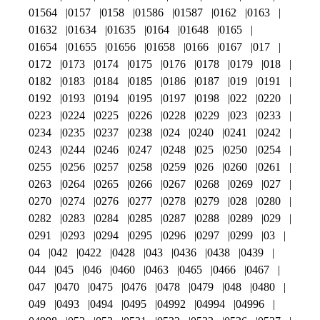
01564
0157
0158
01586
01587
0162
0163
01632
01634
01635
0164
01648
0165
01654
01655
01656
01658
0166
0167
017
0172
0173
0174
0175
0176
0178
0179
018
0182
0183
0184
0185
0186
0187
019
0191
0192
0193
0194
0195
0197
0198
022
0220
0223
0224
0225
0226
0228
0229
023
0233
0234
0235
0237
0238
024
0240
0241
0242
0243
0244
0246
0247
0248
025
0250
0254
0255
0256
0257
0258
0259
026
0260
0261
0263
0264
0265
0266
0267
0268
0269
027
0270
0274
0276
0277
0278
0279
028
0280
0282
0283
0284
0285
0287
0288
0289
029
0291
0293
0294
0295
0296
0297
0299
03
04
042
0422
0428
043
0436
0438
0439
044
045
046
0460
0463
0465
0466
0467
047
0470
0475
0476
0478
0479
048
0480
049
0493
0494
0495
04992
04994
04996