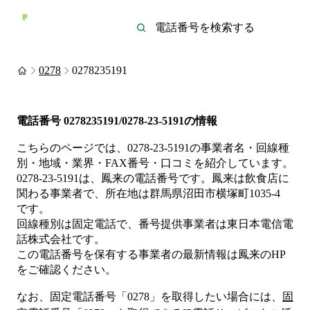
0278
0278235191
電話番号
0278235191/0278-23-5191
の情報
こちらのページでは、
0278-23-5191
の事業者名・回線種
別・地域・業界・FAX番号・口コミを紹介しています。
0278-23-5191
は、
鳳来
の電話番号です。
鳳来は
飲食店
に
関わる事業者
で、所在地は群馬県沼田市横塚町1035-4
です。
回線種別は
固定電話
で、番号提供事業者は
東日本電信電
話株式会社
です。
この電話番号を保有する事業者の最新情報は
鳳来
のHP
をご確認ください。
なお、固定電話番号「
0278
」を取得したい場合には、
固