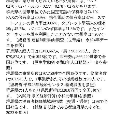
群馬県に割り当てられている市外局番には、027・
0270・0274・0276・0277・0278・0279があります。
群馬県の世帯単位でみた固定電話の保有率は74.1%、
FAXの保有率は30.9%、携帯電話の保有率は37%、スマ
ートフォンの保有率は93.6%、タブレット型端末の保有
率は45.7%、パソコンの保有率は71.3%です。またイン
ターネットを誰も利用したことがない世帯率は4.9%で
す。（総務省 通信利用動向調査（世帯編） 令和4年デー
タを参照）
群馬県の総人口は1,943,667人（男：963,793人、女：
979,874人）で全国18位です。世帯数は866,229世帯で全
国17位です。（厚生労働省 令和3年人口動態データを参
照）
群馬県の事業所数は97,750件で全国18位です。従業者数
は967,945人で、1事業所あたりの従業者数は9.9人です。
（総務省 平成26年経済センサス‐基礎調査を参照）
群馬県の1人あたり県民所得は328.8万円で全国8位で
す。（内閣府 県民経済計算(令和元年度)を参照）
群馬県の消費者物価地域差指数（交通・通信）は98で全
国43位です。（総務省 統計でみる都道府県のすがた
2023を参照）