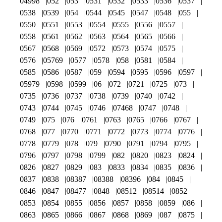
04998
052
053
0531
0532
0533
0536
0537
0538
0539
054
0544
0545
0547
0548
055
0550
0551
0553
0554
0555
0556
0557
0558
0561
0562
0563
0564
0565
0566
0567
0568
0569
0572
0573
0574
0575
0576
05769
0577
0578
058
0581
0584
0585
0586
0587
059
0594
0595
0596
0597
05979
0598
0599
06
072
0721
0725
073
0735
0736
0737
0738
0739
0740
0742
0743
0744
0745
0746
07468
0747
0748
0749
075
076
0761
0763
0765
0766
0767
0768
077
0770
0771
0772
0773
0774
0776
0778
0779
078
079
0790
0791
0794
0795
0796
0797
0798
0799
082
0820
0823
0824
0826
0827
0829
083
0833
0834
0835
0836
0837
0838
08387
08388
08396
084
0845
0846
0847
08477
0848
08512
08514
0852
0853
0854
0855
0856
0857
0858
0859
086
0863
0865
0866
0867
0868
0869
087
0875