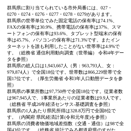
群馬県に割り当てられている市外局番には、027・
0270・0274・0276・0277・0278・0279があります。
群馬県の世帯単位でみた固定電話の保有率は74.1%、
FAXの保有率は30.9%、携帯電話の保有率は37%、スマ
ートフォンの保有率は93.6%、タブレット型端末の保有
率は45.7%、パソコンの保有率は71.3%です。またイン
ターネットを誰も利用したことがない世帯率は4.9%で
す。（総務省 通信利用動向調査（世帯編） 令和4年デー
タを参照）
群馬県の総人口は1,943,667人（男：963,793人、女：
979,874人）で全国18位です。世帯数は866,229世帯で全
国17位です。（厚生労働省 令和3年人口動態データを参
照）
群馬県の事業所数は97,750件で全国18位です。従業者数
は967,945人で、1事業所あたりの従業者数は9.9人です。
（総務省 平成26年経済センサス‐基礎調査を参照）
群馬県の1人あたり県民所得は328.8万円で全国8位で
す。（内閣府 県民経済計算(令和元年度)を参照）
群馬県の消費者物価地域差指数（交通・通信）は98で全
国43位です。（総務省 統計でみる都道府県のすがた