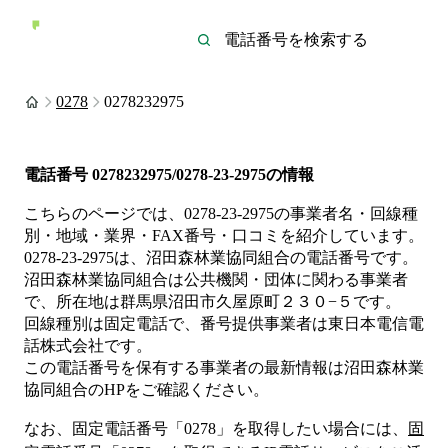
0278
0278232975
電話番号
0278232975/0278-23-2975
の情報
こちらのページでは、
0278-23-2975
の事業者名・回線種
別・地域・業界・FAX番号・口コミを紹介しています。
0278-23-2975
は、
沼田森林業協同組合
の電話番号です。
沼田森林業協同組合は
公共機関・団体
に関わる事業者
で、所在地は群馬県沼田市久屋原町２３０−５
です。
回線種別は
固定電話
で、番号提供事業者は
東日本電信電
話株式会社
です。
この電話番号を保有する事業者の最新情報は
沼田森林業
協同組合
のHP
をご確認ください。
なお、固定電話番号「
0278
」を取得したい場合には、
固