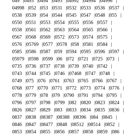
049
0493
0494
0495
04992
04994
04996
04998
052
053
0531
0532
0533
0536
0537
0538
0539
054
0544
0545
0547
0548
055
0550
0551
0553
0554
0555
0556
0557
0558
0561
0562
0563
0564
0565
0566
0567
0568
0569
0572
0573
0574
0575
0576
05769
0577
0578
058
0581
0584
0585
0586
0587
059
0594
0595
0596
0597
05979
0598
0599
06
072
0721
0725
073
0735
0736
0737
0738
0739
0740
0742
0743
0744
0745
0746
07468
0747
0748
0749
075
076
0761
0763
0765
0766
0767
0768
077
0770
0771
0772
0773
0774
0776
0778
0779
078
079
0790
0791
0794
0795
0796
0797
0798
0799
082
0820
0823
0824
0826
0827
0829
083
0833
0834
0835
0836
0837
0838
08387
08388
08396
084
0845
0846
0847
08477
0848
08512
08514
0852
0853
0854
0855
0856
0857
0858
0859
086