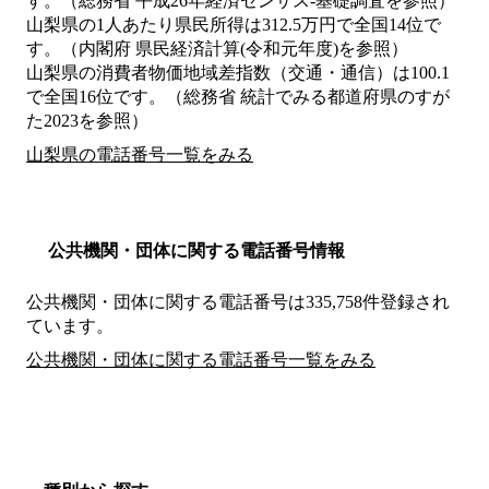
す。（総務省 平成26年経済センサス‐基礎調査を参照）
山梨県の1人あたり県民所得は312.5万円で全国14位で
す。（内閣府 県民経済計算(令和元年度)を参照）
山梨県の消費者物価地域差指数（交通・通信）は100.1
で全国16位です。（総務省 統計でみる都道府県のすが
た2023を参照）
山梨県の電話番号一覧をみる
公共機関・団体に関する電話番号情報
公共機関・団体に関する電話番号は335,758件登録され
ています。
公共機関・団体に関する電話番号一覧をみる