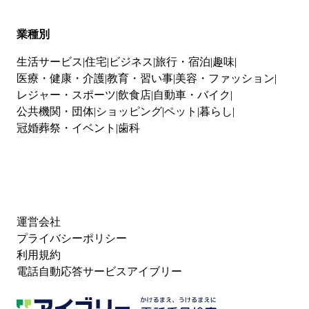
業種別
生活サービス
住宅
ビジネス
旅行・宿泊
趣味
医療・健康・介護
教育・習い事
美容・ファッション
レジャー・スポーツ
飲食店
自動車・バイク
公共機関・団体
ショッピング
ペット
暮らし
冠婚葬祭・イベント
歯科
運営会社
プライバシーポリシー
利用規約
電話自動応答サービスアイブリー