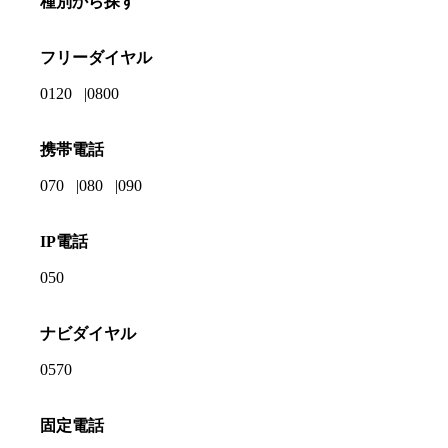
種別から探す
フリーダイヤル
0120
0800
携帯電話
070
080
090
IP電話
050
ナビダイヤル
0570
固定電話