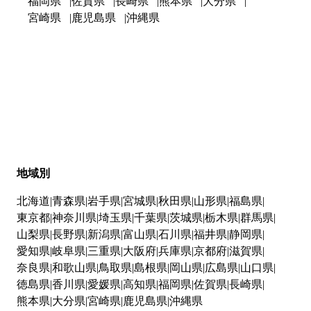
福岡県
佐賀県
長崎県
熊本県
大分県
宮崎県
鹿児島県
沖縄県
地域別
北海道
青森県
岩手県
宮城県
秋田県
山形県
福島県
東京都
神奈川県
埼玉県
千葉県
茨城県
栃木県
群馬県
山梨県
長野県
新潟県
富山県
石川県
福井県
静岡県
愛知県
岐阜県
三重県
大阪府
兵庫県
京都府
滋賀県
奈良県
和歌山県
鳥取県
島根県
岡山県
広島県
山口県
徳島県
香川県
愛媛県
高知県
福岡県
佐賀県
長崎県
熊本県
大分県
宮崎県
鹿児島県
沖縄県