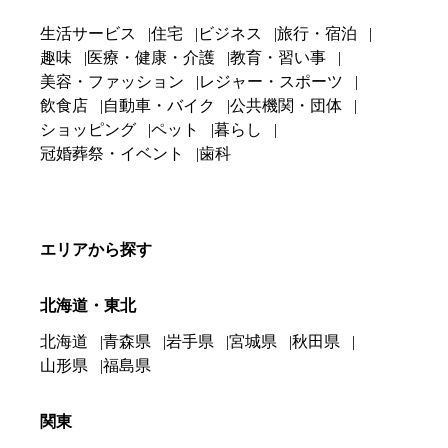
生活サービス
住宅
ビジネス
旅行・宿泊
趣味
医療・健康・介護
教育・習い事
美容・ファッション
レジャー・スポーツ
飲食店
自動車・バイク
公共機関・団体
ショッピング
ペット
暮らし
冠婚葬祭・イベント
歯科
エリアから探す
北海道・東北
北海道
青森県
岩手県
宮城県
秋田県
山形県
福島県
関東