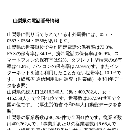
山梨県の電話番号情報
山梨県に割り当てられている市外局番には、0551・
0553・0554・0556があります。
山梨県の世帯単位でみた固定電話の保有率は73.3%、
FAXの保有率は34.1%、携帯電話の保有率は36.9%、ス
マートフォンの保有率は92%、タブレット型端末の保有
率は41.8%、パソコンの保有率は72.9%です。またイン
ターネットを誰も利用したことがない世帯率は10.1%で
す。（総務省 通信利用動向調査（世帯編） 令和4年デー
タを参照）
山梨県の総人口は816,340人（男：400,782人、女：
415,558人）で全国41位です。世帯数は367,594世帯で全
国41位です。（厚生労働省 令和3年人口動態データを参
照）
山梨県の事業所数は46,293件で全国41位です。従業者数
は400,762人で、1事業所あたりの従業者数は8.66人で