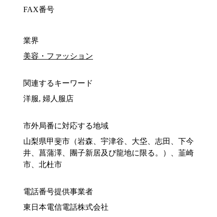
FAX番号
業界
美容・ファッション
関連するキーワード
洋服, 婦人服店
市外局番に対応する地域
山梨県甲斐市（岩森、宇津谷、大垈、志田、下今
井、菖蒲澤、團子新居及び龍地に限る。）、韮崎
市、北杜市
電話番号提供事業者
東日本電信電話株式会社