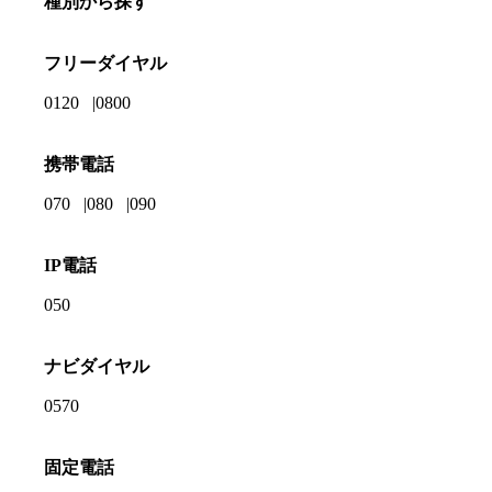
種別から探す
フリーダイヤル
0120
0800
携帯電話
070
080
090
IP電話
050
ナビダイヤル
0570
固定電話