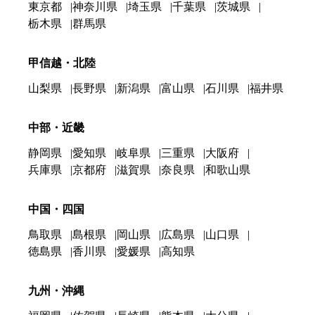
東京都
神奈川県
埼玉県
千葉県
茨城県
栃木県
群馬県
甲信越・北陸
山梨県
長野県
新潟県
富山県
石川県
福井県
中部・近畿
静岡県
愛知県
岐阜県
三重県
大阪府
兵庫県
京都府
滋賀県
奈良県
和歌山県
中国・四国
鳥取県
島根県
岡山県
広島県
山口県
徳島県
香川県
愛媛県
高知県
九州・沖縄