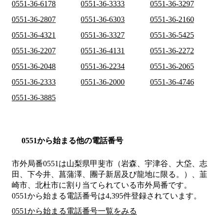
0551-36-6178
0551-36-3333
0551-36-3297
0551-36-2807
0551-36-6303
0551-36-2160
0551-36-4321
0551-36-3327
0551-36-5425
0551-36-2207
0551-36-4131
0551-36-2272
0551-36-2048
0551-36-2234
0551-36-2065
0551-36-2333
0551-36-2000
0551-36-4746
0551-36-3885
0551から始まる他の電話番号
市外局番
0551
は
山梨県甲斐市（岩森、宇津谷、大垈、志
田、下今井、菖蒲澤、團子新居及び龍地に限る。）、韮
崎市、北杜市
に割り当てられている市外局番です。
0551から始まる電話番号は4,395件登録されています。
0551から始まる電話番号一覧をみる