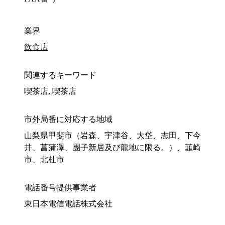
業界
飲食店
関連するキーワード
喫茶店, 喫茶店
市外局番に対応する地域
山梨県甲斐市（岩森、宇津谷、大垈、志田、下今
井、菖蒲澤、團子新居及び龍地に限る。）、韮崎
市、北杜市
電話番号提供事業者
東日本電信電話株式会社