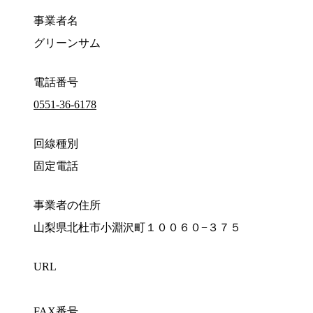
事業者名
グリーンサム
電話番号
0551-36-6178
回線種別
固定電話
事業者の住所
山梨県北杜市小淵沢町１００６０−３７５
URL
FAX番号