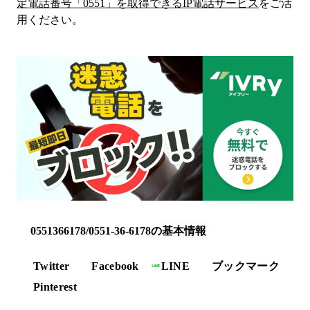
定電話番号「
0551
」を取得できるIP電話サービス
をご活
用ください。
0551366178/0551-36-6178の基本情報
Twitter
Facebook
LINE
ブックマーク
Pinterest