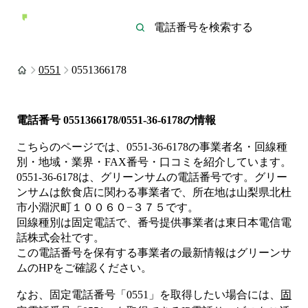
0551
0551366178
電話番号
0551366178/0551-36-6178
の情報
こちらのページでは、
0551-36-6178
の事業者名・回線種
別・地域・業界・FAX番号・口コミを紹介しています。
0551-36-6178
は、
グリーンサム
の電話番号です。
グリー
ンサムは
飲食店
に関わる事業者
で、所在地は山梨県北杜
市小淵沢町１００６０−３７５
です。
回線種別は
固定電話
で、番号提供事業者は
東日本電信電
話株式会社
です。
この電話番号を保有する事業者の最新情報は
グリーンサ
ム
のHP
をご確認ください。
なお、固定電話番号「
0551
」を取得したい場合には、
固