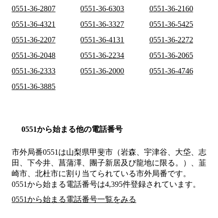
0551-36-2807
0551-36-6303
0551-36-2160
0551-36-4321
0551-36-3327
0551-36-5425
0551-36-2207
0551-36-4131
0551-36-2272
0551-36-2048
0551-36-2234
0551-36-2065
0551-36-2333
0551-36-2000
0551-36-4746
0551-36-3885
0551から始まる他の電話番号
市外局番
0551
は
山梨県甲斐市（岩森、宇津谷、大垈、志
田、下今井、菖蒲澤、團子新居及び龍地に限る。）、韮
崎市、北杜市
に割り当てられている市外局番です。
0551から始まる電話番号は4,395件登録されています。
0551から始まる電話番号一覧をみる