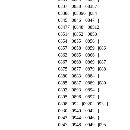
0837
0838
08387
08388
08396
084
0845
0846
0847
08477
0848
08512
08514
0852
0853
0854
0855
0856
0857
0858
0859
086
0863
0865
0866
0867
0868
0869
087
0875
0877
0879
088
0880
0883
0884
0885
0887
0889
089
0892
0893
0894
0895
0896
0897
0898
092
0920
093
0930
0940
0942
0943
0944
0946
0947
0948
0949
095