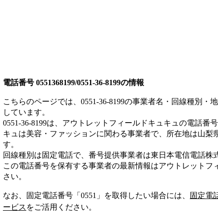
電話番号
0551368199/0551-36-8199
の情報
こちらのページでは、
0551-36-8199
の事業者名・回線種別・地
しています。
0551-36-8199
は、
アウトレットフィールドキュキュ
の電話番号
キュは
美容・ファッション
に関わる事業者
で、所在地は山梨
す。
回線種別は
固定電話
で、番号提供事業者は
東日本電信電話株
この電話番号を保有する事業者の最新情報は
アウトレットフ
さい。
なお、固定電話番号「
0551
」を取得したい場合には、
固定電
ービス
をご活用ください。