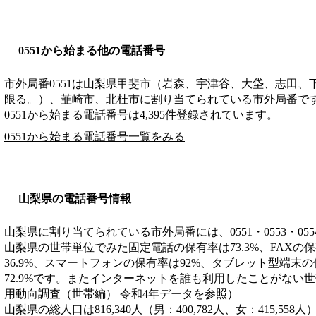
0551から始まる他の電話番号
市外局番
0551
は
山梨県甲斐市（岩森、宇津谷、大垈、志田、
限る。）、韮崎市、北杜市
に割り当てられている市外局番で
0551から始まる電話番号は4,395件登録されています。
0551から始まる電話番号一覧をみる
山梨県の電話番号情報
山梨県に割り当てられている市外局番には、0551・0553・055
山梨県の世帯単位でみた固定電話の保有率は73.3%、FAXの保
36.9%、スマートフォンの保有率は92%、タブレット型端末の
72.9%です。またインターネットを誰も利用したことがない世帯
用動向調査（世帯編） 令和4年データを参照）
山梨県の総人口は816,340人（男：400,782人、女：415,558