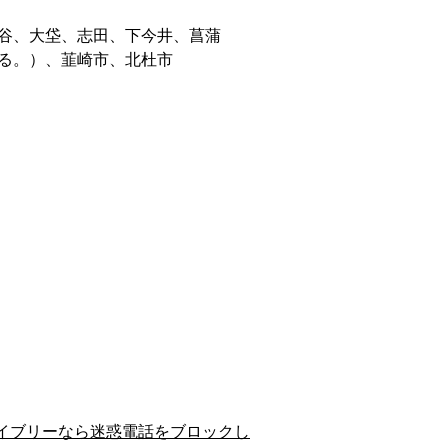
谷、大垈、志田、下今井、菖蒲
る。）、韮崎市、北杜市
イブリーなら迷惑電話をブロックし