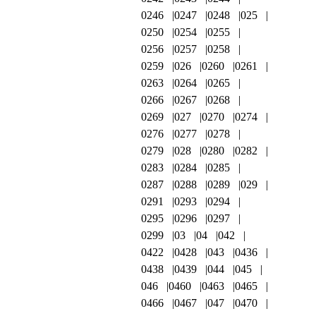
0246
0247
0248
025
0250
0254
0255
0256
0257
0258
0259
026
0260
0261
0263
0264
0265
0266
0267
0268
0269
027
0270
0274
0276
0277
0278
0279
028
0280
0282
0283
0284
0285
0287
0288
0289
029
0291
0293
0294
0295
0296
0297
0299
03
04
042
0422
0428
043
0436
0438
0439
044
045
046
0460
0463
0465
0466
0467
047
0470