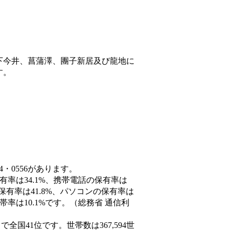
下今井、菖蒲澤、團子新居及び龍地に
す。
4・0556があります。
有率は34.1%、携帯電話の保有率は
保有率は41.8%、パソコンの保有率は
率は10.1%です。（総務省 通信利
人）で全国41位です。世帯数は367,594世