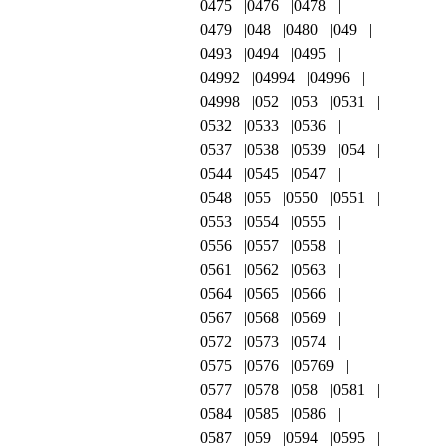
0475
0476
0478
0479
048
0480
049
0493
0494
0495
04992
04994
04996
04998
052
053
0531
0532
0533
0536
0537
0538
0539
054
0544
0545
0547
0548
055
0550
0551
0553
0554
0555
0556
0557
0558
0561
0562
0563
0564
0565
0566
0567
0568
0569
0572
0573
0574
0575
0576
05769
0577
0578
058
0581
0584
0585
0586
0587
059
0594
0595