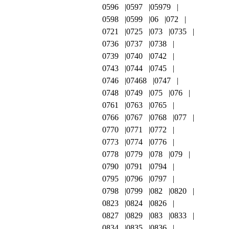
0596
0597
05979
0598
0599
06
072
0721
0725
073
0735
0736
0737
0738
0739
0740
0742
0743
0744
0745
0746
07468
0747
0748
0749
075
076
0761
0763
0765
0766
0767
0768
077
0770
0771
0772
0773
0774
0776
0778
0779
078
079
0790
0791
0794
0795
0796
0797
0798
0799
082
0820
0823
0824
0826
0827
0829
083
0833
0834
0835
0836