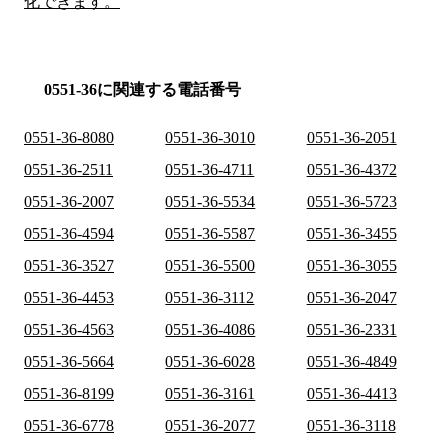
化できます。
0551-36に関連する電話番号
0551-36-8080
0551-36-3010
0551-36-2051
0551-36-2511
0551-36-4711
0551-36-4372
0551-36-2007
0551-36-5534
0551-36-5723
0551-36-4594
0551-36-5587
0551-36-3455
0551-36-3527
0551-36-5500
0551-36-3055
0551-36-4453
0551-36-3112
0551-36-2047
0551-36-4563
0551-36-4086
0551-36-2331
0551-36-5664
0551-36-6028
0551-36-4849
0551-36-8199
0551-36-3161
0551-36-4413
0551-36-6778
0551-36-2077
0551-36-3118