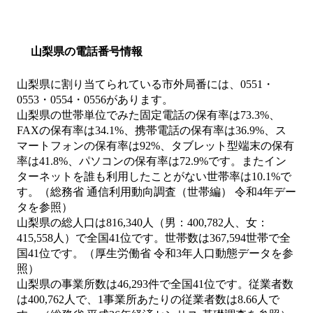
山梨県の電話番号情報
山梨県に割り当てられている市外局番には、0551・
0553・0554・0556があります。
山梨県の世帯単位でみた固定電話の保有率は73.3%、
FAXの保有率は34.1%、携帯電話の保有率は36.9%、ス
マートフォンの保有率は92%、タブレット型端末の保有
率は41.8%、パソコンの保有率は72.9%です。またイン
ターネットを誰も利用したことがない世帯率は10.1%で
す。（総務省 通信利用動向調査（世帯編） 令和4年デー
タを参照）
山梨県の総人口は816,340人（男：400,782人、女：
415,558人）で全国41位です。世帯数は367,594世帯で全
国41位です。（厚生労働省 令和3年人口動態データを参
照）
山梨県の事業所数は46,293件で全国41位です。従業者数
は400,762人で、1事業所あたりの従業者数は8.66人で