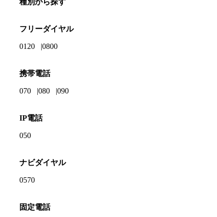
種別から探す
フリーダイヤル
0120
0800
携帯電話
070
080
090
IP電話
050
ナビダイヤル
0570
固定電話