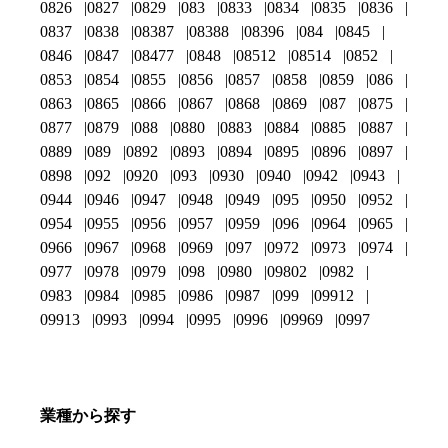
0826
0827
0829
083
0833
0834
0835
0836
0837
0838
08387
08388
08396
084
0845
0846
0847
08477
0848
08512
08514
0852
0853
0854
0855
0856
0857
0858
0859
086
0863
0865
0866
0867
0868
0869
087
0875
0877
0879
088
0880
0883
0884
0885
0887
0889
089
0892
0893
0894
0895
0896
0897
0898
092
0920
093
0930
0940
0942
0943
0944
0946
0947
0948
0949
095
0950
0952
0954
0955
0956
0957
0959
096
0964
0965
0966
0967
0968
0969
097
0972
0973
0974
0977
0978
0979
098
0980
09802
0982
0983
0984
0985
0986
0987
099
09912
09913
0993
0994
0995
0996
09969
0997
業種から探す