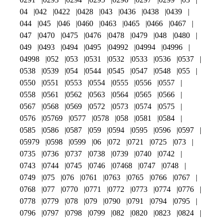
04
042
0422
0428
043
0436
0438
0439
044
045
046
0460
0463
0465
0466
0467
047
0470
0475
0476
0478
0479
048
0480
049
0493
0494
0495
04992
04994
04996
04998
052
053
0531
0532
0533
0536
0537
0538
0539
054
0544
0545
0547
0548
055
0550
0551
0553
0554
0555
0556
0557
0558
0561
0562
0563
0564
0565
0566
0567
0568
0569
0572
0573
0574
0575
0576
05769
0577
0578
058
0581
0584
0585
0586
0587
059
0594
0595
0596
0597
05979
0598
0599
06
072
0721
0725
073
0735
0736
0737
0738
0739
0740
0742
0743
0744
0745
0746
07468
0747
0748
0749
075
076
0761
0763
0765
0766
0767
0768
077
0770
0771
0772
0773
0774
0776
0778
0779
078
079
0790
0791
0794
0795
0796
0797
0798
0799
082
0820
0823
0824